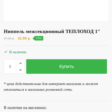
Ниппель межсекционный ТЕПЛОХОД 1″
Первоначальная
Текущая
42.00
р.
47.00
р.
-11%
цена
цена:
составляла
42.00 р..
В наличии
47.00 р..
Количество
Купить
товара
Ниппель
межсекционный
* цена действительна для интернет-магазина и может
ТЕПЛОХОД
отличаться в магазинах розничной сети.
1"
В наличии на магазинах: