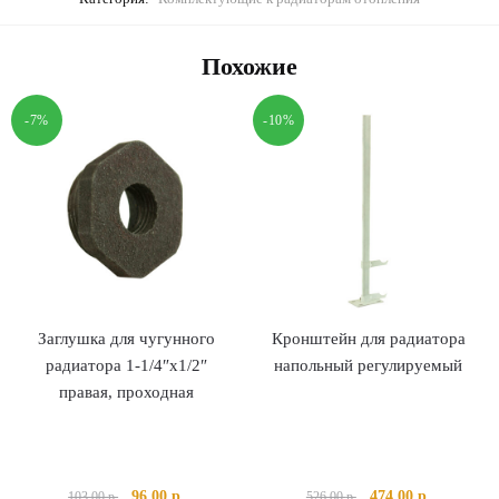
Похожие
-7%
-10%
Заглушка для чугунного
Кронштейн для радиатора
радиатора 1-1/4″х1/2″
напольный регулируемый
правая, проходная
Первоначальная
Текущая
Первоначальная
Текущая
96.00
р.
474.00
р.
103.00
р.
526.00
р.