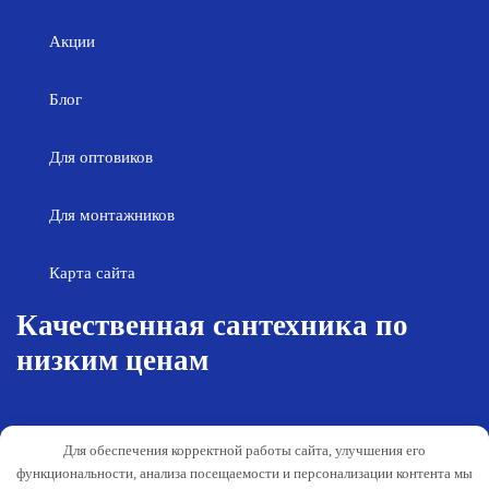
Акции
Блог
Для оптовиков
Для монтажников
Карта сайта
Качественная сантехника по
низким ценам
Возврат товара
Политика конфиденциальности
Для обеспечения корректной работы сайта, улучшения его
Согласие на обработку персональных
Гарантия и обслуживание
функциональности, анализа посещаемости и персонализации контента мы