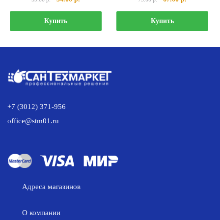
цена
цена:
цена
цена:
составляла
54.00 р..
составляла
67.00 р..
Купить
Купить
59.00 р..
75.00 р..
+7 (3012) 371-956
office@stm01.ru
Адреса магазинов
О компании