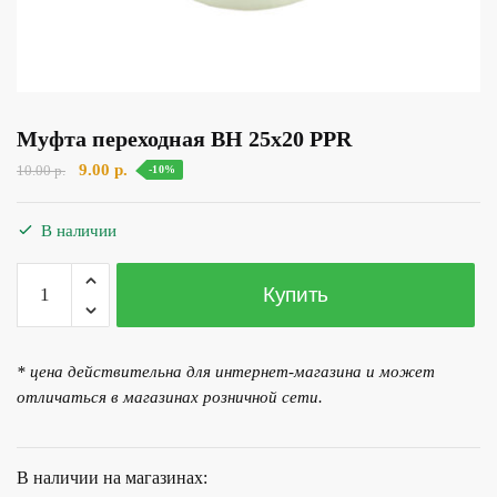
Муфта переходная ВН 25х20 PPR
Первоначальная
Текущая
9.00
р.
10.00
р.
-10%
цена
цена:
составляла
9.00 р..
В наличии
10.00 р..
Количество
Купить
товара
Муфта
переходная
* цена действительна для интернет-магазина и может
ВН
отличаться в магазинах розничной сети.
25х20
PPR
В наличии на магазинах: