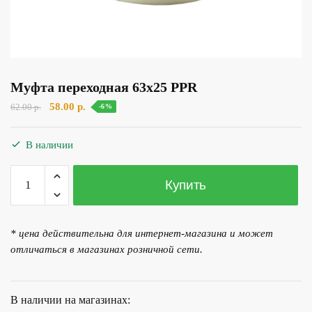
Муфта переходная 63х25 PPR
Первоначальная
Текущая
58.00
р.
62.00
р.
-6%
цена
цена:
составляла
58.00 р..
В наличии
62.00 р..
Количество
Купить
товара
Муфта
переходная
* цена действительна для интернет-магазина и может
63х25
отличаться в магазинах розничной сети.
PPR
В наличии на магазинах: