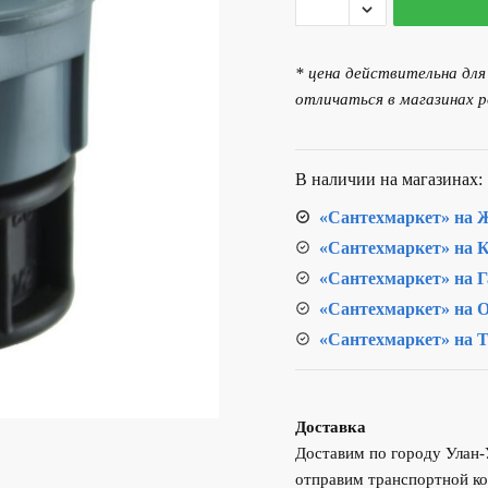
товара
Муфта
НР
* цена действительна дл
32х1/2"
отличаться в магазинах р
ПНД
В наличии на магазинах:
«Сантехмаркет» на Ж
«Сантехмаркет» на К
«Сантехмаркет» на Г
«Сантехмаркет» на О
«Сантехмаркет» на Т
Доставка
Доставим по городу Улан
отправим транспортной ко