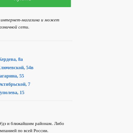
я интернет-магазина и может
озничной сети.
ердева, 8а
лючевской, 54в
агарина, 55
ктябрьской, 7
уполева, 15
-Удэ и ближайшим районам. Либо
мпанией по всей России.