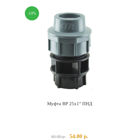
-10%
Муфта ВР 25х1″ ПНД
альная
екущая
Первоначальная
Текущая
54.00
р.
60.00
р.