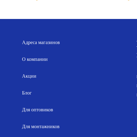
цена
цена:
цена
це
составляла
44.00 р..
составлял
60
49.00 р..
66.00 р..
Адреса магазинов
О компании
Акции
Блог
Для оптовиков
Для монтажников