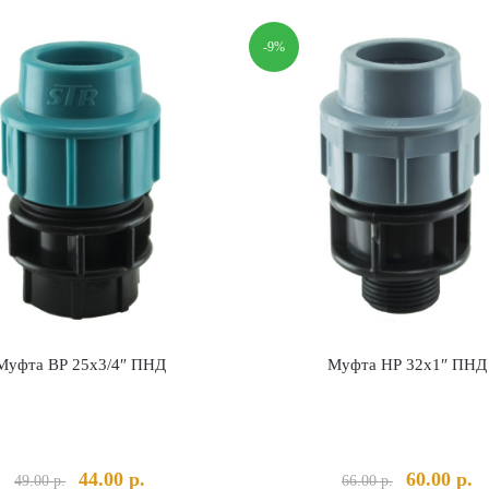
-9%
Муфта ВР 25х3/4″ ПНД
Муфта НР 32х1″ ПНД
Первоначальная
Текущая
Первонач
Т
44.00
р.
60.00
р.
49.00
р.
66.00
р.