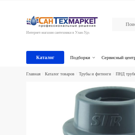
Skip
Skip
to
to
navigation
content
Интернет-магазин сантехники в Улан-Удэ.
Каталог
Подборки
Сервисный цент
Главная
/
Каталог товаров
/
Трубы и фитинги
/
ПНД труб