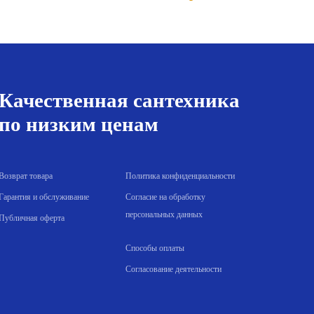
на:
цена
цена:
а
.00 р..
составляла
54.00 р..
60.00 р..
Качественная сантехника
по низким ценам
Возврат товара
Политика конфиденциальности
Гарантия и обслуживание
Согласие на обработку
персональных данных
Публичная оферта
Способы оплаты
Согласование деятельности