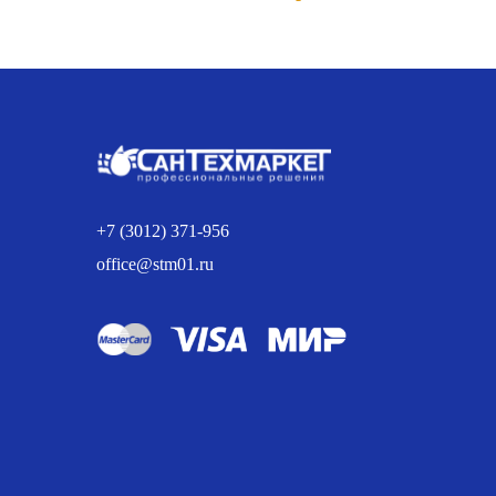
цена
цена:
составляла
62.00 р..
69.00 р..
+7 (3012) 371-956
office@stm01.ru