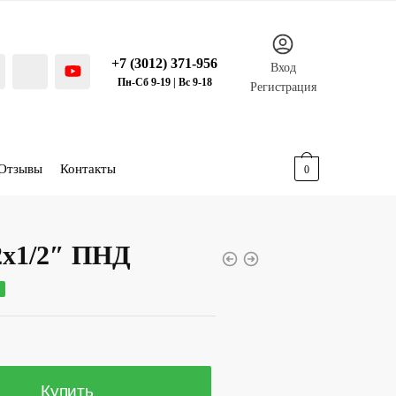
+7 (3012) 371-956
Вход
Пн-Сб 9-19 | Вс 9-18
Регистрация
Отзывы
Контакты
0.00
р.
0
2х1/2″ ПНД
ная
щая
%
р..
Купить