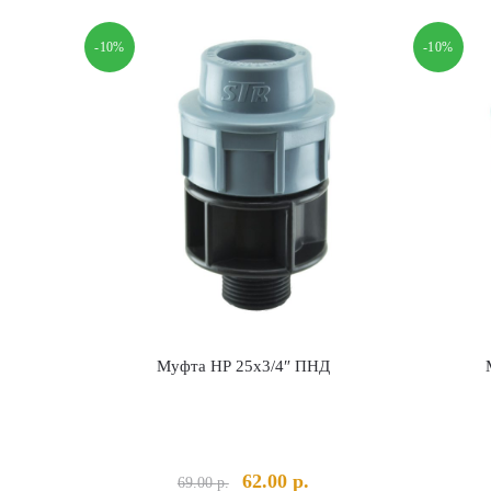
-10%
-10%
Муфта НР 25х3/4″ ПНД
Первоначальная
Текущая
62.00
р.
69.00
р.