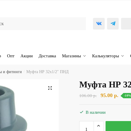
р
Опт
Акции
Доставка
Магазины
Калькуляторы
ы и фитинги
/
Муфта НР 32х1/2″ ПНД
Муфта НР 3
🔍
Первоначаль
Теку
95.00
р.
106.00
р.
-10
цена
цена:
составляла
95.00 
В наличии
106.00 р..
Количество