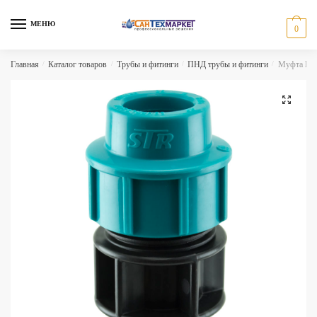
Skip
Skip
to
to
МЕНЮ
0
navigation
content
Главная
/
Каталог товаров
/
Трубы и фитинги
/
ПНД трубы и фитинги
/
Муфта НР
🔍