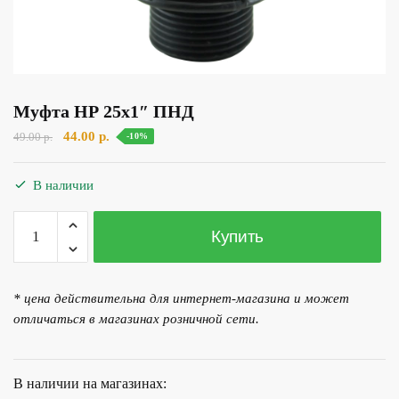
Муфта НР 25х1″ ПНД
Первоначальная
Текущая
44.00
р.
49.00
р.
-10%
цена
цена:
составляла
44.00 р..
В наличии
49.00 р..
Количество
Купить
товара
Муфта
НР
* цена действительна для интернет-магазина и может
25х1"
отличаться в магазинах розничной сети.
ПНД
В наличии на магазинах: