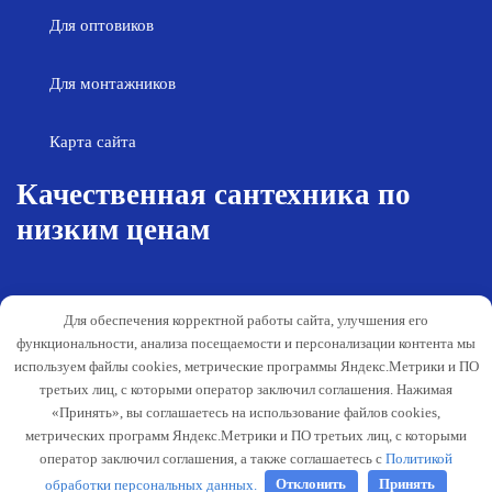
Для оптовиков
Для монтажников
Карта сайта
Качественная сантехника по
низким ценам
Возврат товара
Политика конфиденциальности
Для обеспечения корректной работы сайта, улучшения его
Согласие на обработку персональных
Гарантия и обслуживание
функциональности, анализа посещаемости и персонализации контента мы
данных
используем файлы cookies, метрические программы Яндекс.Метрики и ПО
Публичная оферта
третьих лиц, с которыми оператор заключил соглашения. Нажимая
«Принять», вы соглашаетесь на использование файлов cookies,
Способы оплаты
метрических программ Яндекс.Метрики и ПО третьих лиц, с которыми
Согласование деятельности
оператор заключил соглашения, а также соглашаетесь с
Политикой
обработки персональных данных.
Отклонить
Принять