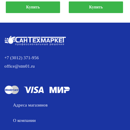
цена
цена:
цена
цена:
составляла
79.00 р..
составляла
1
Купить
Купить
82.00 р..
1
828.00 р
885.00 р..
+7 (3012) 371-956
office@stm01.ru
Адреса магазинов
О компании