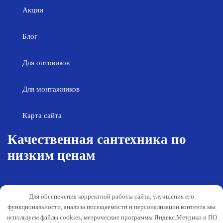
Акции
Блог
Для оптовиков
Для монтажников
Карта сайта
Качественная сантехника по
низким ценам
Возврат товара
Политика конфиденциальности
Для обеспечения корректной работы сайта, улучшения его
Согласие на обработку персональных
Гарантия и обслуживание
функциональности, анализа посещаемости и персонализации контента мы
данных
используем файлы cookies, метрические программы Яндекс.Метрики и ПО
Публичная оферта