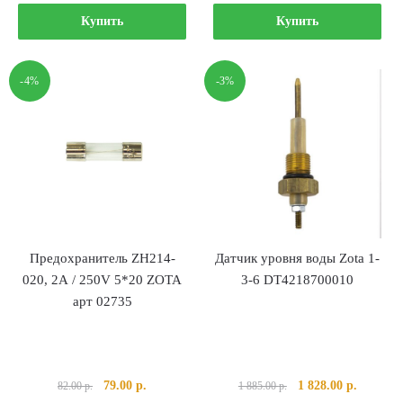
цена
цена:
цена
цена:
составляла
2
составляла
1
Купить
Купить
2
640.00 р..
2
989.00 р
780.00 р..
050.00 р..
-4%
-3%
Предохранитель ZH214-
Датчик уровня воды Zota 1-
020, 2А / 250V 5*20 ZOTA
3-6 DT4218700010
арт 02735
Первоначальная
Текущая
Первоначальная
Текущая
79.00
р.
1 828.00
р.
82.00
р.
1 885.00
р.