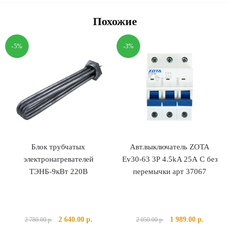
Похожие
-5%
-3%
Блок трубчатых
Авт.выключатель ZOTA
электронагревателей
Ev30-63 3Р 4.5kA 25А С без
ТЭНБ-9кВт 220В
перемычки арт 37067
Первоначальная
Текущая
Первоначальная
Текущая
2 640.00
р.
1 989.00
р.
2 780.00
р.
2 050.00
р.