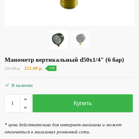
Манометр вертикальный d50x1/4″ (6 бар)
Первоначальная
Текущая
221.00
р.
237.00
р.
-7%
цена
цена:
составляла
221.00 р..
В наличии
237.00 р..
Количество
Купить
товара
Манометр вертикальный d50x1/4" (6 бар)
* цена действительна для интернет-магазина и может
отличаться в магазинах розничной сети.