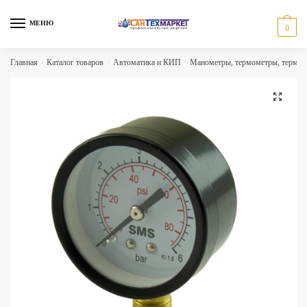
Skip
Skip
to
to
МЕНЮ
0
navigation
content
Главная
/
Каталог товаров
/
Автоматика и КИП
/
Манометры, термометры, термо
🔍