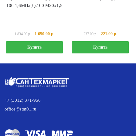
100 1,6МПа Дк100 М20х1,5
Первоначальная
Текущая
Первоначальная
Текущая
1 650.00
р.
221.00
р.
1 834.00
р.
237.00
р.
цена
цена:
цена
цена:
составляла
1
составляла
221.00 р..
Купить
Купить
1
650.00 р..
237.00 р..
834.00 р..
+7 (3012) 371-956
office@stm01.ru