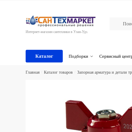
Skip
Skip
to
to
navigation
content
Интернет-магазин сантехники в Улан-Удэ.
Каталог
Подборки
Сервисный цент
Главная
/
Каталог товаров
/
Запорная арматура и детали т