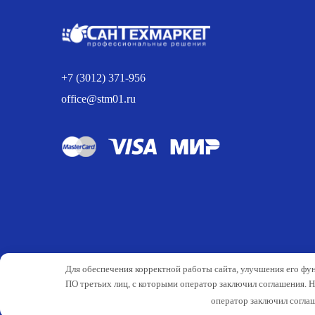
+7 (3012) 371-956
office@stm01.ru
Для обеспечения корректной работы сайта, улучшения его фу
ПО третьих лиц, с которыми оператор заключил соглашения. 
оператор заключил соглаш