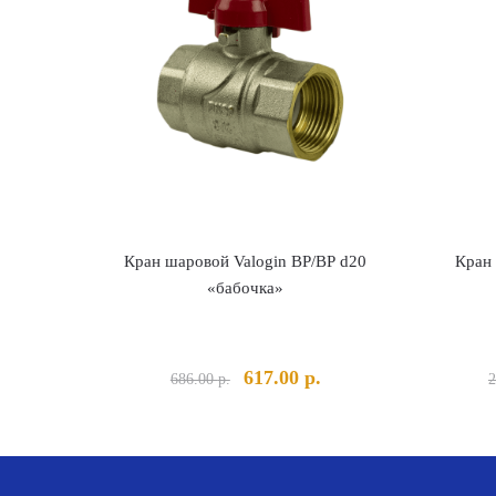
Кран шаровой Valogin ВР/ВР d20
Кран
«бабочка»
Первоначальная
Текущая
617.00
р.
686.00
р.
2
цена
цена:
составляла
617.00 р..
686.00 р..