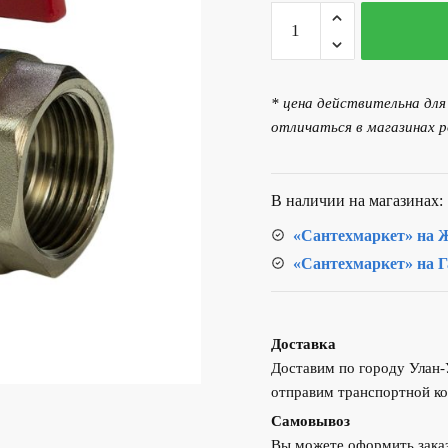
Количество
товара
Кран
шаровой
* цена действительна дл
Valogin
отличаться в магазинах р
ВР/
ВР
d25
В наличии на магазинах:
"бабочка"
«Сантехмаркет» на Ж
«Сантехмаркет» на Г
Доставка
Доставим по городу Улан
отправим транспортной ко
Самовывоз
Вы можете оформить заказ