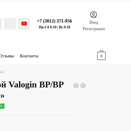
+7 (3012) 371-956
Вход
Пн-Сб 9-19 | Вс 9-18
Регистрация
Отзывы
Контакты
0.00
р.
0
ка»
й Valogin ВР/ВР
а»
ная
ущая
0%
:
00 р..