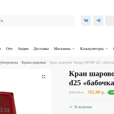
р
Опт
Акции
Доставка
Магазины
Калькуляторы
рубопровода
/
Краны шаровые
/
Кран шаровой Valogin ВР/ВР d25 «бабоч
Кран шарово
🔍
d25 «бабочк
Первоначаль
Тек
765.00
р.
850.00
р.
-1
цена
цена
составляла
765.
В наличии
850.00 р..