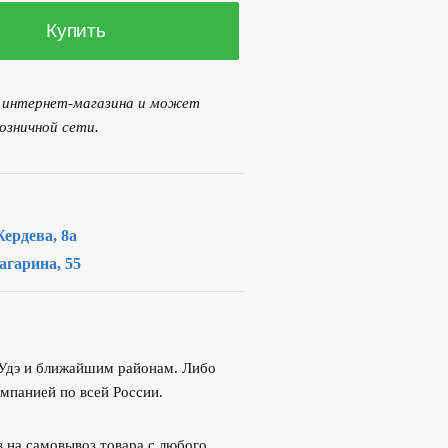
Купить
я интернет-магазина и может
озничной сети.
ердева, 8а
агарина, 55
-Удэ и ближайшим районам. Либо
мпанией по всей России.
 на самовывоз товара с любого