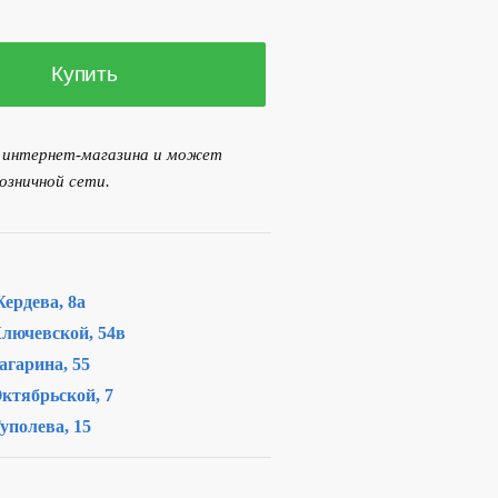
Купить
я интернет-магазина и может
озничной сети.
ердева, 8а
лючевской, 54в
агарина, 55
ктябрьской, 7
уполева, 15