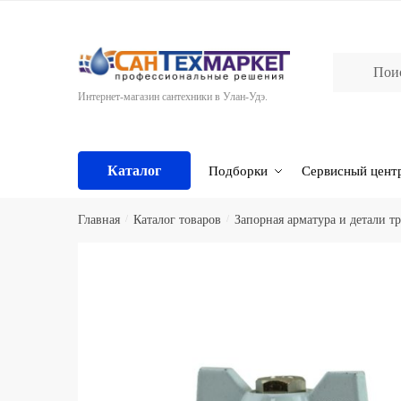
Skip
Skip
to
to
navigation
content
Интернет-магазин сантехники в Улан-Удэ.
Каталог
Подборки
Сервисный цент
Главная
/
Каталог товаров
/
Запорная арматура и детали т