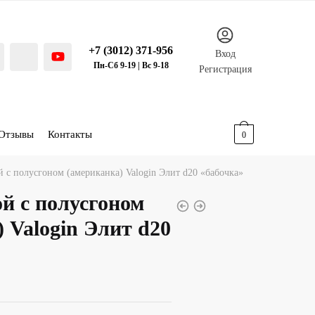
+7 (3012) 371-956
Вход
Пн-Сб 9-19 | Вс 9-18
Регистрация
Отзывы
Контакты
0.00
р.
0
 с полусгоном (американка) Valogin Элит d20 «бабочка»
й с полусгоном
 Valogin Элит d20