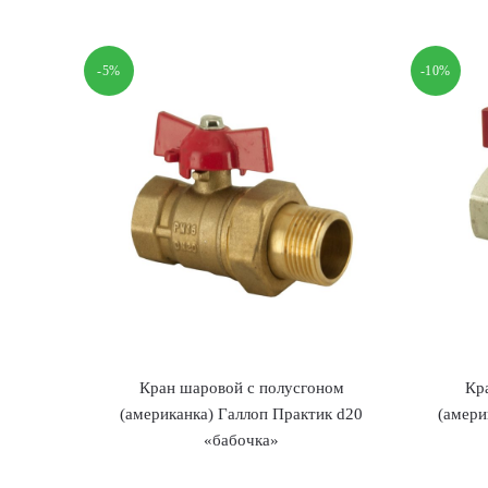
-5%
-10%
Кран шаровой с полусгоном
Кр
(американка) Галлоп Практик d20
(амери
«бабочка»