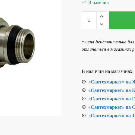
В наличии
Количество
товара
Кран
шаровой
* цена действительна дл
с
отличаться в магазинах р
полусгоном
(американка)
Valogin
В наличии на магазинах:
Элит
«Сантехмаркет» на Ж
d20
«Сантехмаркет» на К
"бабочка"
«Сантехмаркет» на Г
«Сантехмаркет» на О
«Сантехмаркет» на Т