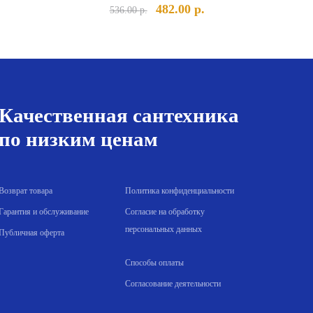
льная
Текущая
Первоначальная
Текущая
482.00
р.
536.00
р.
ена:
цена
цена:
а
19.00 р..
составляла
482.00 р..
536.00 р..
Качественная сантехника
по низким ценам
Возврат товара
Политика конфиденциальности
Гарантия и обслуживание
Согласие на обработку
персональных данных
Публичная оферта
Способы оплаты
Согласование деятельности