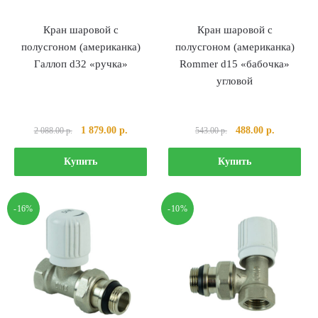
Кран шаровой с
Кран шаровой с
полусгоном (американка)
полусгоном (американка)
Галлоп d32 «ручка»
Rommer d15 «бабочка»
угловой
Первоначальная
Текущая
Первоначальная
Текущая
1 879.00
р.
488.00
р.
2 088.00
р.
543.00
р.
цена
цена:
цена
цена:
составляла
1
составляла
488.00 р..
Купить
Купить
2
879.00 р..
543.00 р..
088.00 р..
-16%
-10%