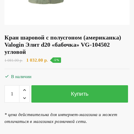
Кран шаровой с полусгоном (американка)
Valogin Элит d20 «бабочка» VG-104502
угловой
Первоначальная
Текущая
1 032.00
р.
1 081.00
р.
-5%
цена
цена:
составляла
1
В наличии
1
032.00 р..
081.00 р..
Количество
Купить
товара
Кран
шаровой
* цена действительна для интернет-магазина и может
с
отличаться в магазинах розничной сети.
полусгоном
(американка)