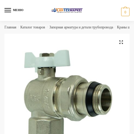
Skip
Skip
to
to
МЕНЮ
0
navigation
content
Главная
/
Каталог товаров
/
Запорная арматура и детали трубопровода
/
Краны шаро
🔍