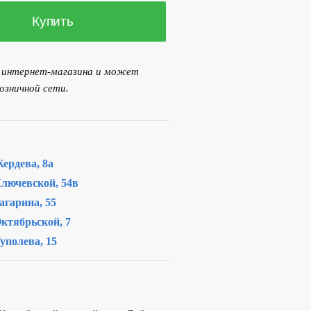
Купить
я интернет-магазина и может
озничной сети.
ердева, 8а
лючевской, 54в
агарина, 55
ктябрьской, 7
уполева, 15