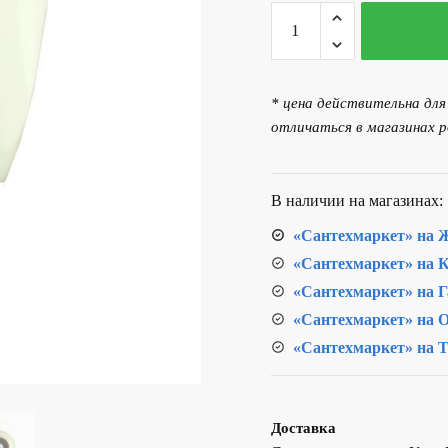
Количество
товара
Кран-
букса
* цена действительна дл
червячная
отличаться в магазинах р
+
маховик
В наличии на магазинах:
«Сантехмаркет» на Ж
«Сантехмаркет» на К
«Сантехмаркет» на Г
«Сантехмаркет» на О
«Сантехмаркет» на Т
Доставка