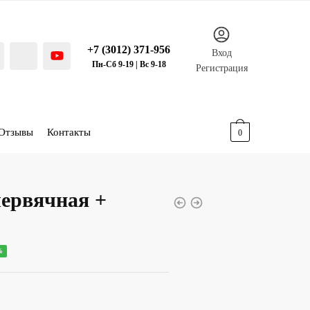
+7 (3012) 371-956
Вход
Пн-Сб 9-19 | Вс 9-18
Регистрация
Отзывы
Контакты
0.00
р.
0
червячная +
ная
ущая
%
:
00 р..