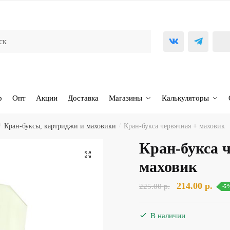
р
Опт
Акции
Доставка
Магазины
Калькуляторы
/
Кран-буксы, картриджи и маховики
/
Кран-букса червячная + маховик
Кран-букса 
🔍
маховик
Первоначаль
Тек
214.00
р.
225.00
р.
-5
цена
цена
составляла
214.
В наличии
225.00 р..