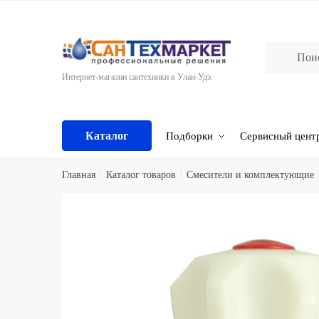
Skip
Skip
to
to
navigation
content
Интернет-магазин сантехники в Улан-Удэ.
Каталог
Подборки
Сервисный цент
Главная
/
Каталог товаров
/
Смесители и комплектующие