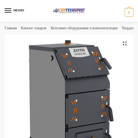
Skip
Skip
to
to
МЕНЮ
0
navigation
content
Главная
/
Каталог товаров
/
Котельное оборудование и комплектующие
/
Твердотоп
🔍