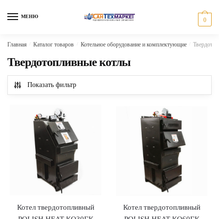
Skip
Skip
to
to
МЕНЮ
0
navigation
content
Главная
/
Каталог товаров
/
Котельное оборудование и комплектующие
/
Твердотоп
Твердотопливные котлы
Показать фильтр
Котел твердотопливный
Котел твердотопливный
POLISH HEAT КО30ГК
POLISH HEAT КО60ГК