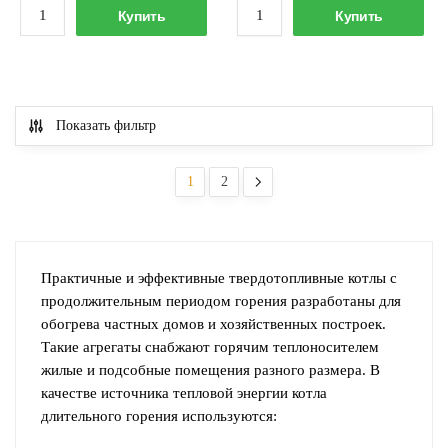
Количество
Количество
Купить
Купить
товара
товара
Котел
Котел
твердотопливный
твердотопливный
Zota
Zota
Показать фильтр
Lava
Lava
17кВт
26кВт
LV4931120017
LV4931120026
1
2
Практичные и эффективные твердотопливные котлы с
продолжительным периодом горения разработаны для
обогрева частных домов и хозяйственных построек.
Такие агрегаты снабжают горячим теплоносителем
жилые и подсобные помещения разного размера. В
качестве источника тепловой энергии котла
длительного горения используются: