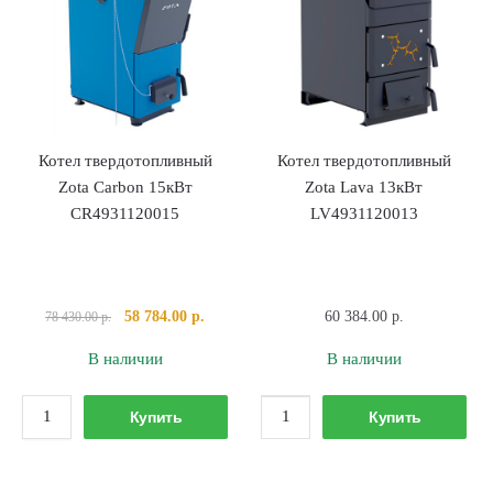
20кВт
25кВт
BL4588141020
BL4588141025
Котел твердотопливный
Котел твердотопливный
Zota Carbon 15кВт
Zota Lava 13кВт
CR4931120015
LV4931120013
Первоначальная
Текущая
58 784.00
р.
60 384.00
р.
78 430.00
р.
цена
цена:
В наличии
В наличии
составляла
58
78
784.00 р..
Количество
Количество
430.00 р..
Купить
Купить
товара
товара
Котел
Котел
твердотопливный
твердотопливный