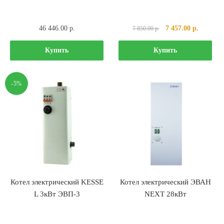
Первоначальная
Текущая
46 446.00
р.
7 457.00
р.
7 850.00
р.
цена
цена:
составляла
7
Купить
Купить
7
457.00 р
850.00 р..
-5%
Котел электрический KESSE
Котел электрический ЭВАН
L 3кВт ЭВП-3
NEXT 28кВт