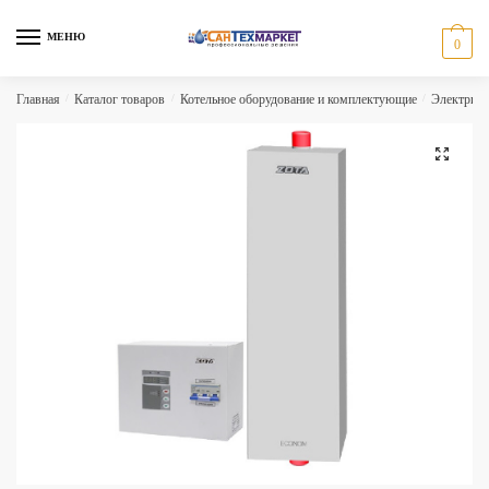
Skip
Skip
to
to
МЕНЮ
0
navigation
content
Главная
/
Каталог товаров
/
Котельное оборудование и комплектующие
/
Электриче
🔍