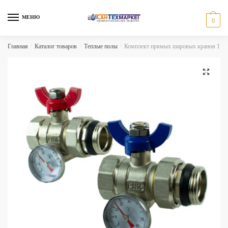
Skip
Skip
to
to
МЕНЮ
0
navigation
content
Главная
/
Каталог товаров
/
Теплые полы
/
Комплект прямых шаровых кранов 1″ 
🔍