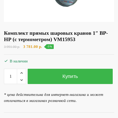
Комплект прямых шаровых кранов 1″ ВР-
НР (с термометром) VM15953
Первоначальная
Текущая
3 781.00
р.
3 991.00
р.
-5%
цена
цена:
составляла
3
В наличии
3
781.00 р..
991.00 р..
Количество
Купить
товара
Комплект
прямых
* цена действительна для интернет-магазина и может
шаровых
отличаться в магазинах розничной сети.
кранов
1"
ВР-