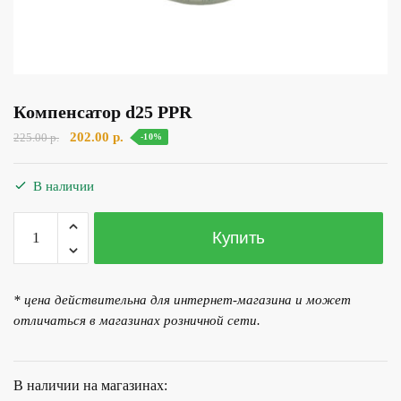
Компенсатор d25 PPR
Первоначальная
Текущая
202.00
р.
225.00
р.
-10%
цена
цена:
составляла
202.00 р..
В наличии
225.00 р..
Количество
Купить
товара
Компенсатор
d25
* цена действительна для интернет-магазина и может
PPR
отличаться в магазинах розничной сети.
В наличии на магазинах: