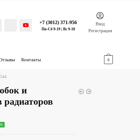
+7 (3012) 371-956
Вход
Пн-Сб 9-19 | Вс 9-18
Регистрация
Отзывы
Контакты
0.00
р.
0
R544
обок и
в радиаторов
ная
ущая
8%
: