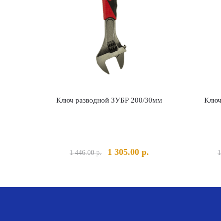
Ключ разводной ЗУБР 200/30мм
Ключ
Первоначальная
Текущая
1 305.00
р.
1 446.00
р.
1
цена
цена:
составляла
1
1
305.00 р..
446.00 р..