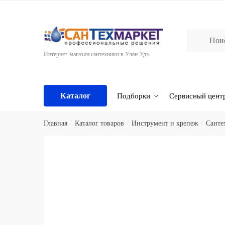
Skip
Skip
to
to
navigation
content
Интернет-магазин сантехники в Улан-Удэ.
Каталог
Подборки
Сервисный цент
Главная
/
Каталог товаров
/
Инструмент и крепеж
/
Санте