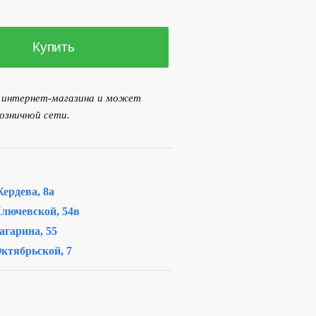
00 р..
Купить
я интернет-магазина и может
озничной сети.
ердева, 8а
лючевской, 54в
агарина, 55
ктябрьской, 7