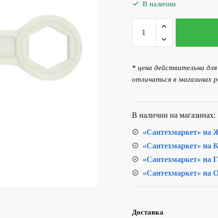
составляла
250.
В наличии
306.00 р..
Количество
товара
Ключ
для
* цена действительна дл
пробок
отличаться в магазинах р
и
переходников
радиаторов
В наличии на магазинах:
RR544
«Сантехмаркет» на Ж
«Сантехмаркет» на К
«Сантехмаркет» на Г
«Сантехмаркет» на О
Доставка