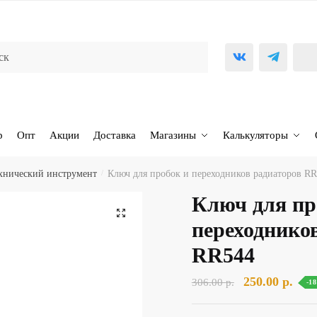
р
Опт
Акции
Доставка
Магазины
Калькуляторы
хнический инструмент
/
Ключ для пробок и переходников радиаторов R
Ключ для пр
🔍
переходнико
RR544
Первоначаль
Тек
250.00
р.
306.00
р.
-1
цена
цена