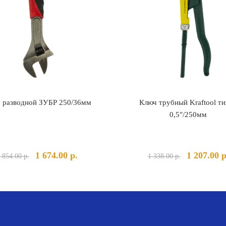
 разводной ЗУБР 250/36мм
Ключ трубный Kraftool ти
0,5″/250мм
Первоначальная
Текущая
Первонача
1 674.00
р.
1 207.00
р
 854.00
р.
1 338.00
р.
цена
цена:
цена
составляла
1
составлял
1
674.00 р..
1
854.00 р..
338.00 р..