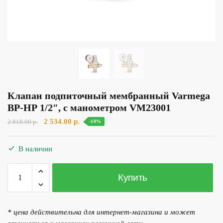
Клапан подпиточный мембранный Varmega
ВР-НР 1/2″, с манометром VM23001
Первоначальная
Текущая
2 534.00
р.
2 818.00
р.
-10%
цена
цена:
составляла
2
В наличии
2
534.00 р..
818.00 р..
Количество
Купить
товара
Клапан
подпиточный
* цена действительна для интернет-магазина и может
мембранный