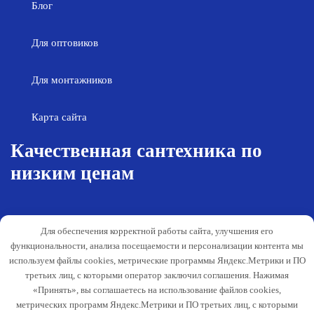
Блог
Для оптовиков
Для монтажников
Карта сайта
Качественная сантехника по
низким ценам
Возврат товара
Политика конфиденциальности
Для обеспечения корректной работы сайта, улучшения его
Согласие на обработку персональных
Гарантия и обслуживание
функциональности, анализа посещаемости и персонализации контента мы
данных
используем файлы cookies, метрические программы Яндекс.Метрики и ПО
Публичная оферта
третьих лиц, с которыми оператор заключил соглашения. Нажимая
«Принять», вы соглашаетесь на использование файлов cookies,
Способы оплаты
метрических программ Яндекс.Метрики и ПО третьих лиц, с которыми
Согласование деятельности