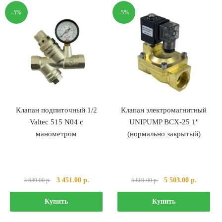
-5%
-5%
Клапан подпиточный 1/2
Клапан электромагнитный
Valtec 515 N04 с
UNIPUMP ВСХ-25 1″
манометром
(нормально закрытый)
Первоначальная
Текущая
Первоначальная
Текущая
3 451.00
р.
5 503.00
р.
3 639.00
р.
5 801.00
р.
цена
цена:
цена
цена:
составляла
3
составляла
5
Купить
Купить
3
451.00 р..
5
503.00 р