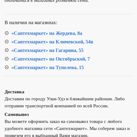
отличаться в магазинах розничной сети.
Varmega
ВР-
НР
В наличии на магазинах:
1/2",
с
«Сантехмаркет» на Жердева, 8а
манометром
«Сантехмаркет» на Ключевской, 54в
VM23001
«Сантехмаркет» на Гагарина, 55
«Сантехмаркет» на Октябрьской, 7
«Сантехмаркет» на Туполева, 15
Доставка
Доставим по городу Улан-Удэ и ближайшим районам. Либо
отправим транспортной компанией по всей России.
Самовывоз
Вы можете оформить заказ на самовывоз товара с любого
удобного магазина сети «Сантехмаркет». Мы соберем заказ и
привезем его в выбранный Вами магазин.