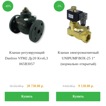
639.00 р..
801.00 р..
-49%
-5%
Клапан регулирующий
Клапан электромагнитный
Danfoss VFМ2 Ду20 Kvs6,3
UNIPUMP ВОХ-25 1″
065В3057
(нормально открытый)
Первоначальная
Текущая
Первоначальная
Текущая
28 730.00
р.
9 138.00
р.
56 552.00
р.
9 633.00
р.
цена
цена:
цена
цена:
составляла
28
составляла
9
Купить
Купить
56
730.00 р..
9
138.00 р