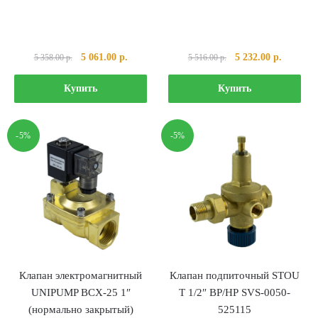
Первоначальная
Текущая
Первоначальная
Текущая
5 061.00
р.
5 232.00
р.
5 358.00
р.
5 516.00
р.
цена
цена:
цена
цена:
составляла
5
составляла
5
Купить
Купить
5
061.00 р..
5
232.00 р
358.00 р..
516.00 р..
-5%
-5%
Клапан электромагнитный
Клапан подпиточный STOU
UNIPUMP ВСХ-25 1″
T 1/2″ ВР/НР SVS-0050-
(нормально закрытый)
525115