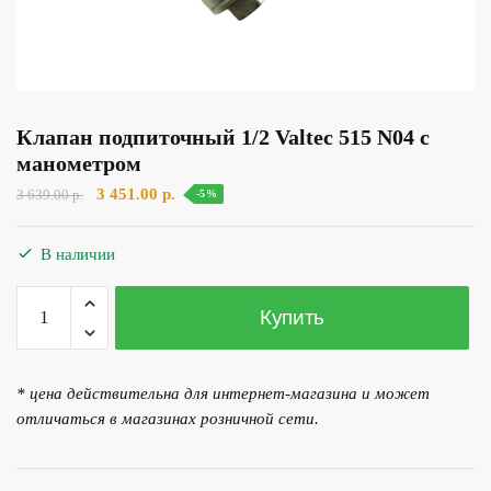
Клапан подпиточный 1/2 Valtec 515 N04 с
манометром
Первоначальная
Текущая
3 451.00
р.
3 639.00
р.
-5%
цена
цена:
составляла
3
В наличии
3
451.00 р..
639.00 р..
Количество
Купить
товара
Клапан
подпиточный
* цена действительна для интернет-магазина и может
1/2
отличаться в магазинах розничной сети.
Valtec
515
N04