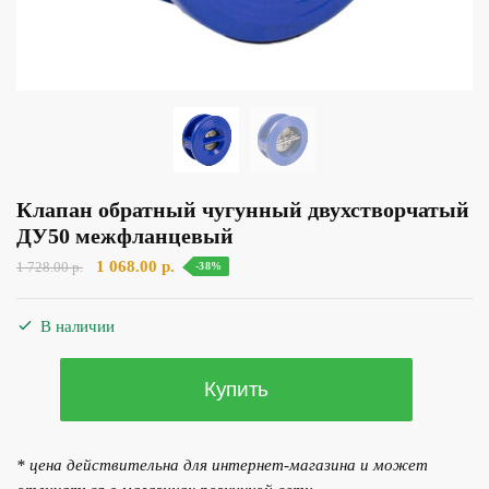
Клапан обратный чугунный двухстворчатый
ДУ50 межфланцевый
Первоначальная
Текущая
1 068.00
р.
1 728.00
р.
-38%
цена
цена:
составляла
1
В наличии
1
068.00 р..
728.00 р..
Количество
Купить
товара
Клапан
обратный
* цена действительна для интернет-магазина и может
чугунный