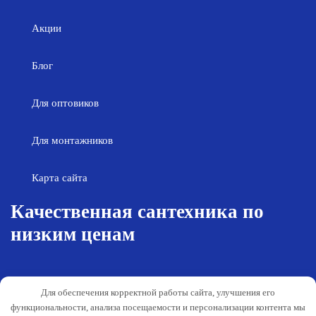
Акции
Блог
Для оптовиков
Для монтажников
Карта сайта
Качественная сантехника по
низким ценам
Возврат товара
Политика конфиденциальности
Для обеспечения корректной работы сайта, улучшения его
Согласие на обработку персональных
Гарантия и обслуживание
функциональности, анализа посещаемости и персонализации контента мы