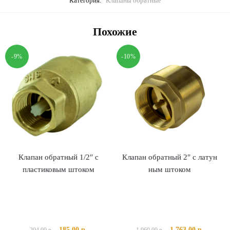
Категория:
Клапаны обратные
Похожие
-9%
-10%
Клапан обратный 1/2″ с
Клапан обратный 2″ с латун
пластиковым штоком
ным штоком
Первоначальная
Текущая
Первоначальная
Текущая
185.00
р.
1 763.00
р.