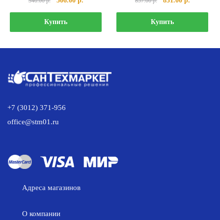
306.00
р.
831.00
р.
340.00
р.
857.00
р.
цена
цена:
цена
цена:
составляла
306.00 р..
составляла
831.00 р..
Купить
Купить
340.00 р..
857.00 р..
+7 (3012) 371-956
office@stm01.ru
Адреса магазинов
О компании