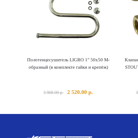
Полотенцесушитель LIGRO 1″ 50х50 М-
Клапа
образный (в комплекте гайки и крепёж)
STOUT
Первоначальная
Текущая
2 520.00
р.
3 908.00
р.
3
цена
цена:
составляла
2
3
520.00 р..
908.00 р..