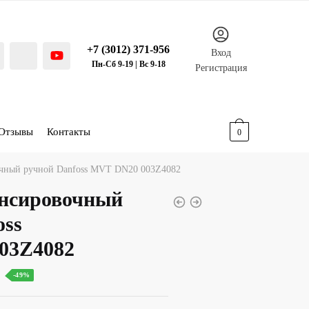
+7 (3012) 371-956
Вход
Пн-Сб 9-19 | Вс 9-18
Регистрация
Отзывы
Контакты
0.00
р.
0
очный ручной Danfoss MVT DN20 003Z4082
ансировочный
oss
03Z4082
льная
Текущая
-49%
цена: