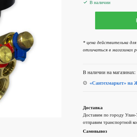
составляла
В наличии
13
Количество
178.00 р..
товара
Клапан балансировочны
ручной
* цена действительна дл
Danfoss
отличаться в магазинах р
MVT DN20 003Z4082
В наличии на магазинах:
«Сантехмаркет» на Ж
Доставка
Доставим по городу Улан
отправим транспортной ко
Самовывоз