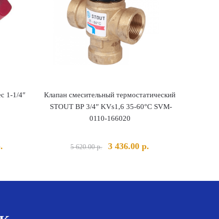
c 1-1/4″
Клапан смесительный термостатический
STOUT ВР 3/4″ KVs1,6 35-60°С SVM-
0110-166020
льная
Текущая
Первоначальная
Текущая
.
3 436.00
р.
5 620.00
р.
цена:
цена
цена:
а
4
составляла
3
051.00 р..
5
436.00 р..
620.00 р..