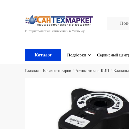
Skip
Skip
to
to
navigation
content
Интернет-магазин сантехники в Улан-Удэ.
Каталог
Подборки
Сервисный цент
Главная
/
Каталог товаров
/
Автоматика и КИП
/
Клапаны 