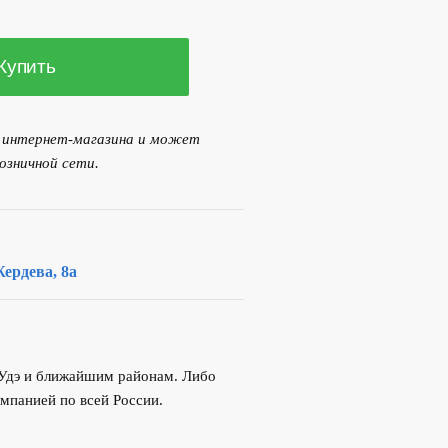
6
694.00 р..
Купить
й
я интернет-магазина и может
озничной сети.
ердева, 8а
-Удэ и ближайшим районам. Либо
мпанией по всей России.