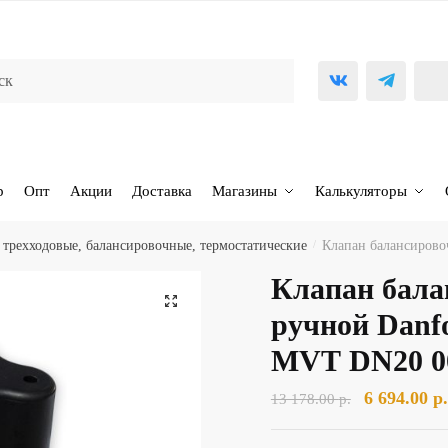
р
Опт
Акции
Доставка
Магазины
Калькуляторы
трехходовые, балансировочные, термостатические
/
Клапан балансиров
Клапан бал
🔍
ручной Danf
MVT DN20 0
Первонача
6 694.00
р.
13 178.00
р.
цена