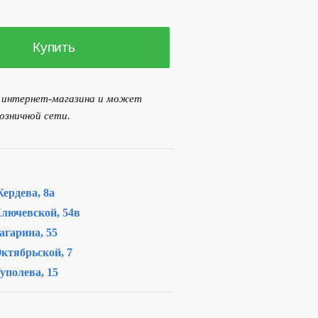
00 р..
Купить
я интернет-магазина и может
озничной сети.
ердева, 8а
лючевской, 54в
агарина, 55
ктябрьской, 7
уполева, 15