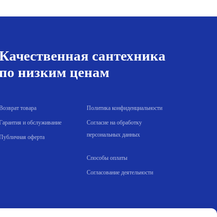
а
40.00 р..
составляла
1
1
031.00 р..
085.00 р..
Качественная сантехника
по низким ценам
Возврат товара
Политика конфиденциальности
Гарантия и обслуживание
Согласие на обработку
персональных данных
Публичная оферта
Способы оплаты
Согласование деятельности