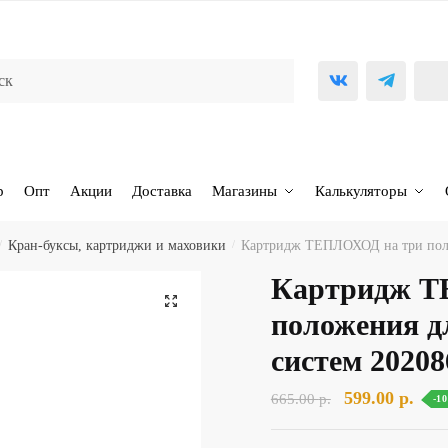
р
Опт
Акции
Доставка
Магазины
Калькуляторы
/
Кран-буксы, картриджи и маховики
/
Картридж ТЕПЛОХОД на три поло
Картридж Т
🔍
положения д
систем 20208
Первоначаль
Тек
599.00
р.
665.00
р.
-1
цена
цена