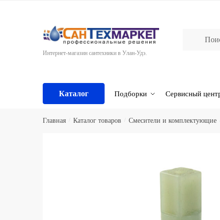
Skip
Skip
to
to
navigation
content
Интернет-магазин сантехники в Улан-Удэ.
Каталог
Подборки
Сервисный цент
Главная
/
Каталог товаров
/
Смесители и комплектующие