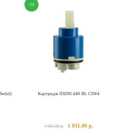
-5%
edal)
Картридж IDDIS d40 BL CD#4
льная
Текущая
Первоначальная
Текущая
1 031.00
р.
1 085.00
р.
ена:
цена
цена: