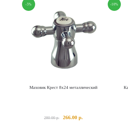
-5%
-10%
Маховик Крест 8х24 металлический
К
Первоначальная
Текущая
266.00
р.
280.00
р.
цена
цена: