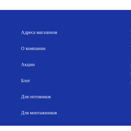
составляла
225.00 р..
составлял
5
250.00 р..
568.00 р..
Адреса магазинов
О компании
Акции
Блог
Для оптовиков
Для монтажников
Карта сайта