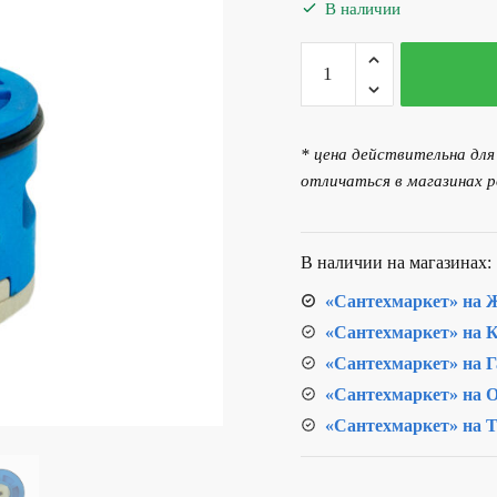
составляла
599.
В наличии
665.00 р..
Количество
товара
Картридж
ТЕПЛОХОД
* цена действительна дл
на
отличаться в магазинах р
три
положения
для
В наличии на магазинах:
душевых
«Сантехмаркет» на Ж
систем
«Сантехмаркет» на К
202086,
L72401
«Сантехмаркет» на Г
«Сантехмаркет» на О
«Сантехмаркет» на Т