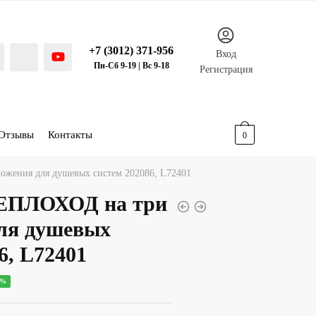
+7 (3012) 371-956
Вход
Пн-Сб 9-19 | Вс 9-18
Регистрация
Отзывы
Контакты
0.00
р.
0
жения для душевых систем 202086, L72401
ЕПЛОХОД на три
ля душевых
6, L72401
ная
ущая
0%
: