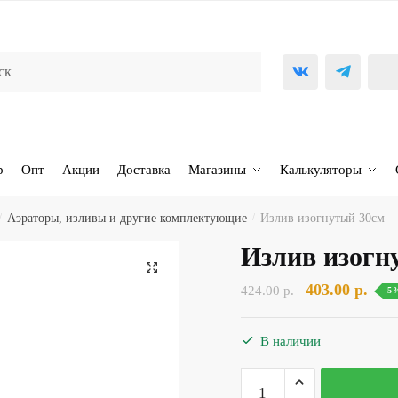
р
Опт
Акции
Доставка
Магазины
Калькуляторы
/
Аэраторы, изливы и другие комплектующие
/
Излив изогнутый 30см
Излив изогн
🔍
Первоначаль
Тек
403.00
р.
424.00
р.
-5
цена
цена
составляла
403.
В наличии
424.00 р..
Количество