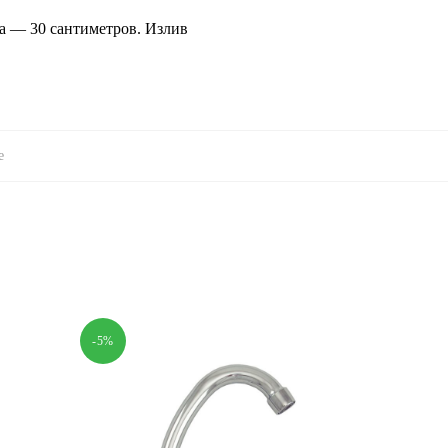
а — 30 сантиметров. Излив
е
-5%