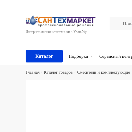
Skip
Skip
to
to
navigation
content
Интернет-магазин сантехники в Улан-Удэ.
Каталог
Подборки
Сервисный цент
Главная
/
Каталог товаров
/
Смесители и комплектующие