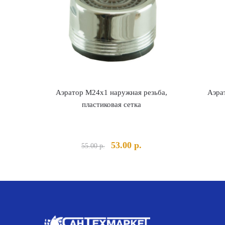
Аэратор M24х1 наружная резьба,
Аэра
пластиковая сетка
Первоначальная
Текущая
53.00
р.
55.00
р.
цена
цена:
составляла
53.00 р..
55.00 р..