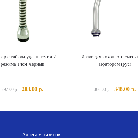
тор с гибким удлинителем 2
Излив для кухонного смесит
режима 14см Чёрный
аэратором (рус)
Первоначальная
Текущая
Первонача
283.00
р.
348.00
р.
297.00
р.
366.00
р.
цена
цена:
цена
ц
составляла
283.00 р..
составлял
3
297.00 р..
366.00 р..
Адреса магазинов