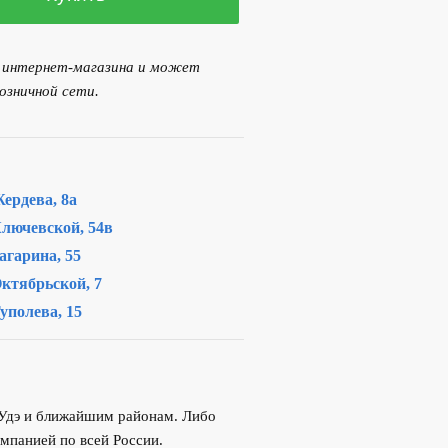
я интернет-магазина и может
озничной сети.
ердева, 8а
лючевской, 54в
агарина, 55
ктябрьской, 7
уполева, 15
-Удэ и ближайшим районам. Либо
мпанией по всей России.