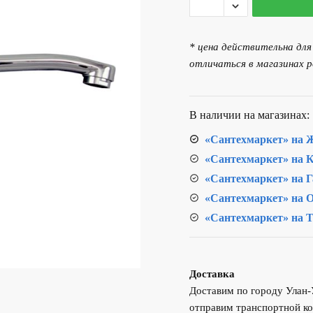
товара
Излив
изогнутый
* цена действительна дл
30см
отличаться в магазинах р
В наличии на магазинах:
«Сантехмаркет» на Ж
«Сантехмаркет» на К
«Сантехмаркет» на Г
«Сантехмаркет» на О
«Сантехмаркет» на Т
Доставка
Доставим по городу Улан
отправим транспортной ко