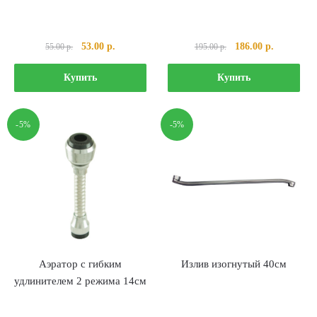
Первоначальная
Текущая
Первоначальная
Текущая
53.00
р.
186.00
р.
55.00
р.
195.00
р.
цена
цена:
цена
цена:
составляла
53.00 р..
составляла
186.00 р..
Купить
Купить
55.00 р..
195.00 р..
-5%
-5%
Аэратор с гибким
Излив изогнутый 40см
удлинителем 2 режима 14см