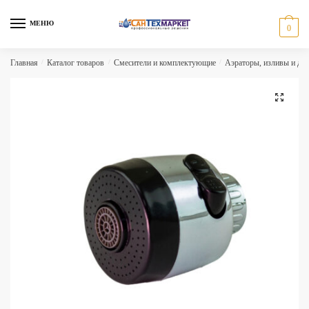
Skip
Skip
to
to
МЕНЮ
0
navigation
content
Главная
/
Каталог товаров
/
Смесители и комплектующие
/
Аэраторы, изливы и др
🔍