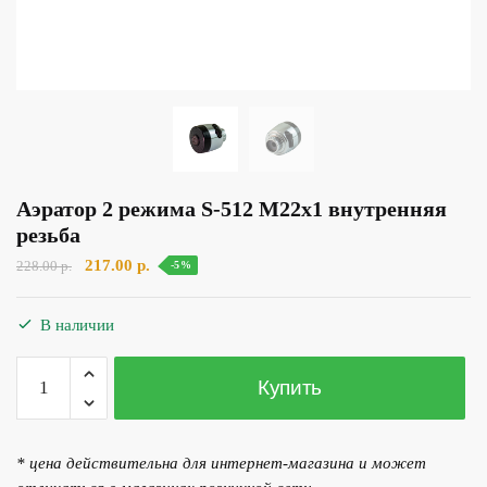
Аэратор 2 режима S-512 М22х1 внутренняя
резьба
Первоначальная
Текущая
217.00
р.
228.00
р.
-5%
цена
цена:
составляла
217.00 р..
В наличии
228.00 р..
Количество
Купить
товара
Аэратор
2
* цена действительна для интернет-магазина и может
режима