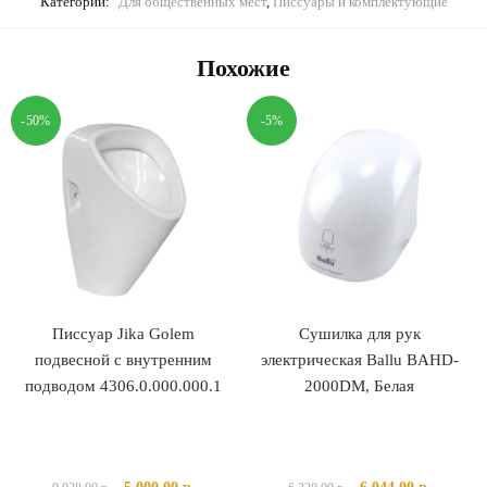
Категории:
Для общественных мест
,
Писсуары и комплектующие
Похожие
-50%
-5%
Писсуар Jika Golem
Сушилка для рук
подвесной с внутренним
электрическая Ballu BAHD-
подводом 4306.0.000.000.1
2000DM, Белая
Первоначальная
Текущая
Первоначальная
Текущая