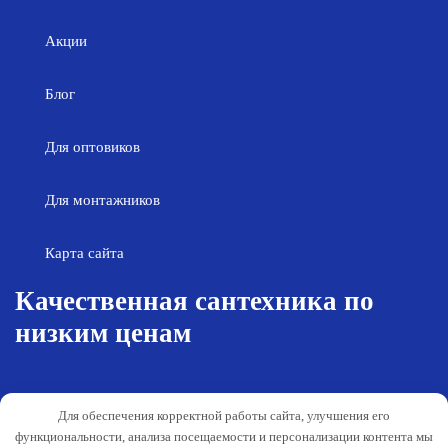
Акции
Блог
Для оптовиков
Для монтажников
Карта сайта
Качественная сантехника по
низким ценам
Возврат товара
Политика конфиденциальности
Для обеспечения корректной работы сайта, улучшения его
Согласие на обработку персональных
Гарантия и обслуживание
функциональности, анализа посещаемости и персонализации контента мы