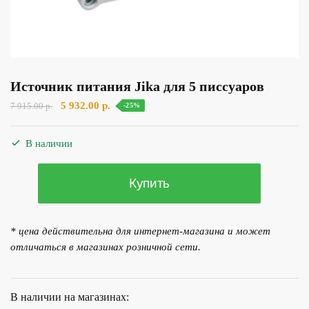
Источник питания Jika для 5 писсуаров
Первоначальная
Текущая
5 932.00
р.
7 915.00
р.
-25%
цена
цена:
составляла
5
В наличии
7
932.00 р..
915.00 р..
Количество
Купить
товара
Источник
питания
* цена действительна для интернет-магазина и может
Jika
отличаться в магазинах розничной сети.
для
5
писсуаров
В наличии на магазинах: