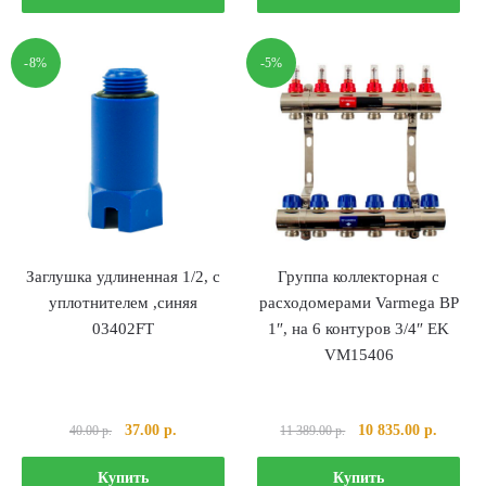
251.00 р..
34.00 р..
-8%
-5%
Заглушка удлиненная 1/2, с
Группа коллекторная с
уплотнителем ,синяя
расходомерами Varmega ВР
03402FT
1″, на 6 контуров 3/4″ EK
VM15406
Первоначальная
Текущая
Первоначальная
Текуща
37.00
р.
10 835.00
р.
40.00
р.
11 389.00
р.
цена
цена:
цена
цена:
составляла
37.00 р..
составляла
10
Купить
Купить