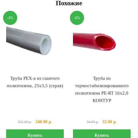
Похожие
-4%
-6%
Труба PEX-a из сшитого
Труба из
полиэтилена, 25х3,5 (серая)
термостабилизированного
полиэтилена PE-RT 16х2,0
КОНТУР
Первоначальная
Текущая
Первоначальная
Текущая
240.00
р.
32.00
р.
251.00
р.
34.00
р.
цена
цена:
цена
цена:
составляла
240.00 р..
составляла
32.00 р..
Купить
Купить