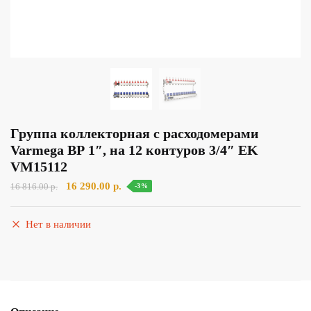
Группа коллекторная с расходомерами
Varmega ВР 1″, на 12 контуров 3/4″ EK
VM15112
Первоначальная
Текущая
16 290.00
р.
16 816.00
р.
-3%
цена
цена:
составляла
16
Нет в наличии
16
290.00 р..
816.00 р..