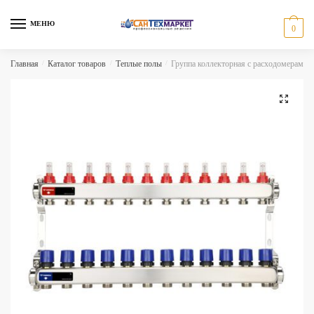
Skip
Skip
to
to
МЕНЮ
0
navigation
content
Главная
/
Каталог товаров
/
Теплые полы
/
Группа коллекторная с расходомерами 
🔍