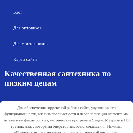
Блог
Для оптовиков
Для монтажников
Карта сайта
Качественная сантехника по
низким ценам
Возврат товара
Политика конфиденциальности
Для обеспечения корректной работы сайта, улучшения его
Согласие на обработку персональных
Гарантия и обслуживание
функциональности, анализа посещаемости и персонализации контента мы
данных
используем файлы cookies, метрические программы Яндекс.Метрики и ПО
Публичная оферта
третьих лиц, с которыми оператор заключил соглашения. Нажимая
«Принять», вы соглашаетесь на использование файлов cookies,
Способы оплаты