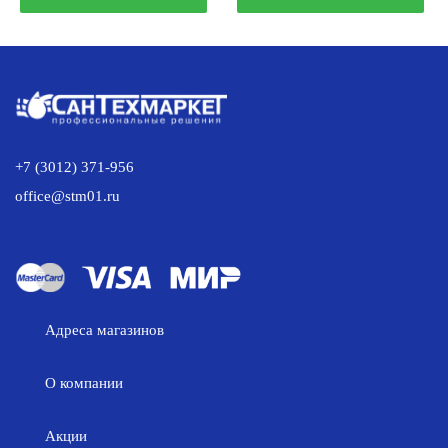
40.00 р..
11
835.00 
389.00 р..
+7 (3012) 371-956
office@stm01.ru
Адреса магазинов
О компании
Акции