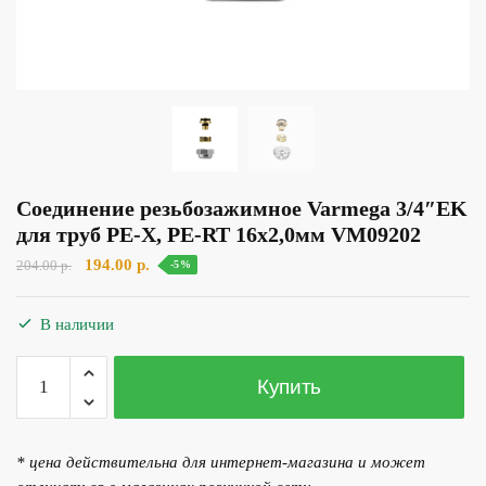
Соединение резьбозажимное Varmega 3/4″EK
для труб PE-X, PE-RT 16х2,0мм VM09202
Первоначальная
Текущая
194.00
р.
204.00
р.
-5%
цена
цена:
составляла
194.00 р..
В наличии
204.00 р..
Количество
Купить
товара
Соединение
резьбозажимное
* цена действительна для интернет-магазина и может
Varmega