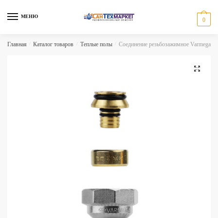
Skip
Skip
to
to
МЕНЮ
0
navigation
content
Главная
/
Каталог товаров
/
Теплые полы
/
Соединение резьбозажимное Varmega 3
🔍