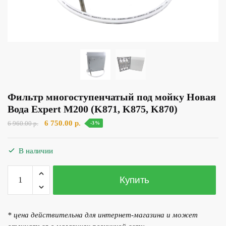
Фильтр многоступенчатый под мойку Новая
Вода Expert M200 (K871, K875, K870)
Первоначальная
Текущая
6 750.00
р.
6 960.00
р.
-3%
цена
цена:
составляла
6
В наличии
6
750.00 р..
960.00 р..
Количество
Купить
товара
Фильтр
многоступенчатый
* цена действительна для интернет-магазина и может
под