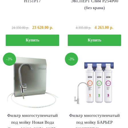
Н151Р17
ЭКСПЕРТ Слим Р254Р00
(без крана)
Первоначальная
Текущая
Первоначальная
Текущая
23 620.00
р.
4 263.00
р.
24 350.00
р.
4 395.00
р.
цена
цена:
цена
цена:
составляла
23
составляла
4
Купить
Купить
24
620.00 р..
4
263.00 р
350.00 р..
395.00 р..
-3%
-3%
Фильтр многоступенчатый
Фильтр многоступенчатый
под мойку Новая Вода
под мойку БАРЬЕР