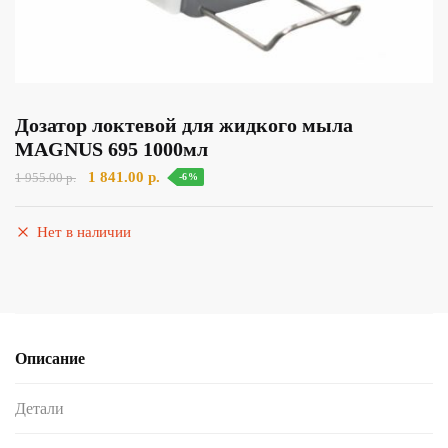
Дозатор локтевой для жидкого мыла
MAGNUS 695 1000мл
Первоначальная
Текущая
1 841.00
р.
1 955.00
р.
-6%
цена
цена:
составляла
1
Нет в наличии
1
841.00 р..
955.00 р..
Описание
Детали