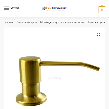
Skip
Skip
to
to
МЕНЮ
0
navigation
content
Главная
/
Каталог товаров
/
Мойки для кухни и комплектующие
/
Комплектующие 
🔍