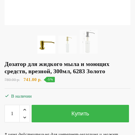
Дозатор для жидкого мыла и моющих
средств, врезной, 300мл, 6283 Золото
Первоначальная
Текущая
741.00
р.
780.00
р.
-5%
цена
цена:
составляла
741.00 р..
В наличии
780.00 р..
Количество
Купить
товара
Дозатор
для
* цена действительна для интернет-магазина и может