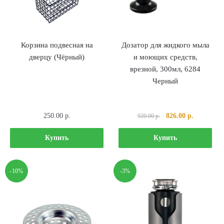
Корзина подвесная на
Дозатор для жидкого мыла
дверцу (Чёрный)
и моющих средств,
врезной, 300мл, 6284
Черный
Первоначальная
Текущая
250.00
р.
826.00
р.
920.00
р.
цена
цена:
составляла
826.00 р..
Купить
Купить
920.00 р..
-10%
-3%