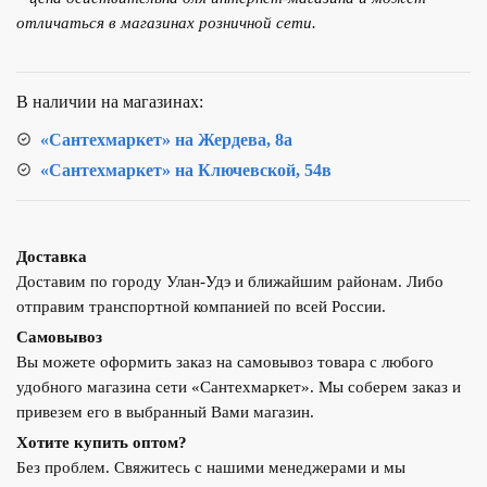
жидкого
отличаться в магазинах розничной сети.
мыла
и
моющих
В наличии на магазинах:
средств,
врезной,
«Сантехмаркет» на Жердева, 8а
300мл,
«Сантехмаркет» на Ключевской, 54в
6283
Золото
Доставка
Доставим по городу Улан-Удэ и ближайшим районам. Либо
отправим транспортной компанией по всей России.
Самовывоз
Вы можете оформить заказ на самовывоз товара с любого
удобного магазина сети «Сантехмаркет». Мы соберем заказ и
привезем его в выбранный Вами магазин.
Хотите купить оптом?
Без проблем. Свяжитесь с нашими менеджерами и мы