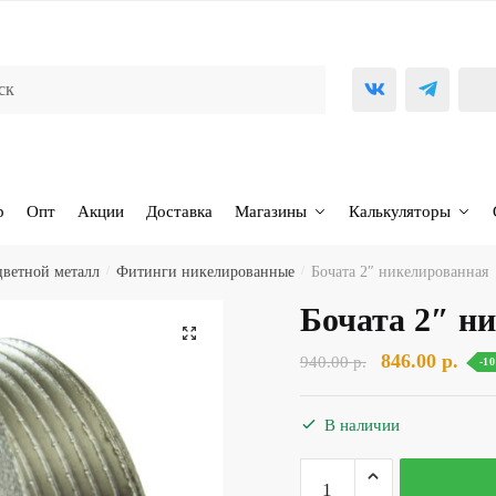
р
Опт
Акции
Доставка
Магазины
Калькуляторы
ветной металл
/
Фитинги никелированные
/
Бочата 2″ никелированная
Бочата 2″ н
🔍
Первоначаль
Тек
846.00
р.
940.00
р.
-1
цена
цена
составляла
846.
В наличии
940.00 р..
Количество