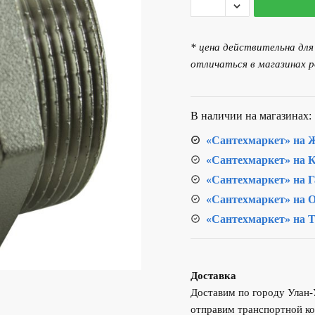
товара
Бочата
2"
* цена действительна дл
никелированная
отличаться в магазинах р
В наличии на магазинах:
«Сантехмаркет» на Ж
«Сантехмаркет» на К
«Сантехмаркет» на Г
«Сантехмаркет» на О
«Сантехмаркет» на Т
Доставка
Доставим по городу Улан
отправим транспортной ко