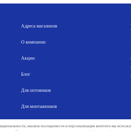
744.00 р..
96.00 р..
Адреса магазинов
О компании
Акции
Блог
Для оптовиков
Для монтажников
Карта сайта
нкциональности, анализа посещаемости и персонализации контента мы исполь