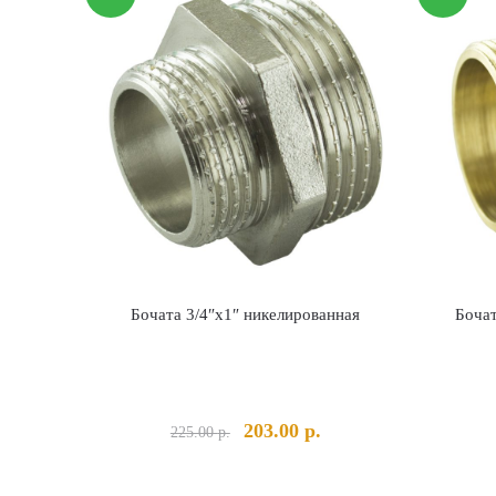
Бочата 3/4″х1″ никелированная
Бочат
Первоначальная
Текущая
203.00
р.
225.00
р.
цена
цена:
составляла
203.00 р..