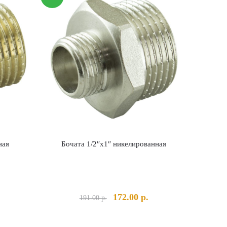
ная
Бочата 1/2″х1″ никелированная
альная
екущая
Первоначальная
Текущая
172.00
р.
191.00
р.
на:
цена
цена:
а
.00 р..
составляла
172.00 р..