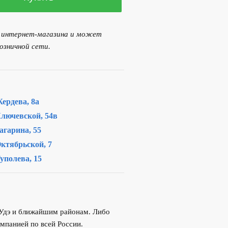
я интернет-магазина и может
озничной сети.
ердева, 8а
лючевской, 54в
агарина, 55
ктябрьской, 7
уполева, 15
-Удэ и ближайшим районам. Либо
мпанией по всей России.