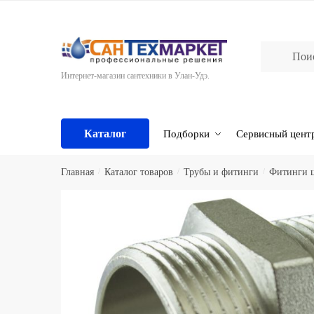
Skip
Skip
to
to
navigation
content
Интернет-магазин сантехники в Улан-Удэ.
Каталог
Подборки
Сервисный цент
Главная
/
Каталог товаров
/
Трубы и фитинги
/
Фитинги ц