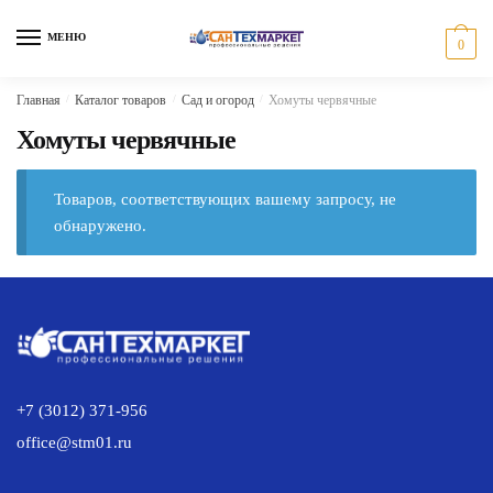
Skip
Skip
to
to
МЕНЮ
0
navigation
content
Главная
/
Каталог товаров
/
Сад и огород
/
Хомуты червячные
Хомуты червячные
Товаров, соответствующих вашему запросу, не
обнаружено.
+7 (3012) 371-956
office@stm01.ru