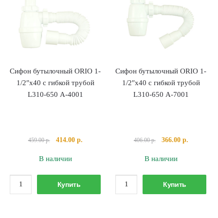
1/2"х40
1/2"
одноуровневый
с
с
гибкой
разрывом
трубой
потока
L500
струи
Сифон бутылочный ORIO 1-
Сифон бутылочный ORIO 1-
d113
1/2″х40 с гибкой трубой
1/2″х40 с гибкой трубой
RS-
L310-650 А-4001
L310-650 А-7001
41098
Первоначальная
Текущая
Первоначальная
Текущая
414.00
р.
366.00
р.
459.00
р.
406.00
р.
цена
цена:
цена
цена:
В наличии
В наличии
составляла
414.00 р..
составляла
366.00 р..
459.00 р..
406.00 р..
Количество
Количество
Купить
Купить
товара
товара
Сифон
Сифон
бутылочный
бутылочный