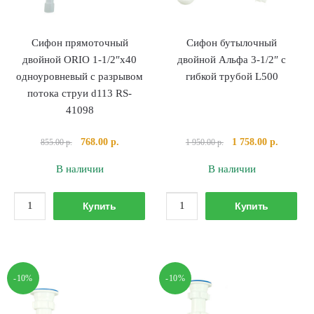
650
650
А-4010
А-4011
Сифон прямоточный
Сифон бутылочный
двойной ORIO 1-1/2″х40
двойной Альфа 3-1/2″ с
одноуровневый с разрывом
гибкой трубой L500
потока струи d113 RS-
41098
Первоначальная
Текущая
Первоначальная
Текущая
768.00
р.
1 758.00
р.
855.00
р.
1 950.00
р.
цена
цена:
цена
цена:
В наличии
В наличии
составляла
768.00 р..
составляла
1
855.00 р..
1
758.00 р
Количество
Количество
950.00 р..
Купить
Купить
товара
товара
Сифон
Сифон
прямоточный
бутылочный
двойной
двойной
-10%
-10%
ORIO
Альфа
1-
3-