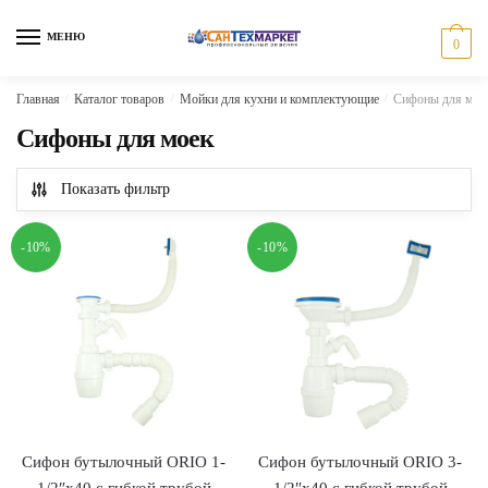
Skip
Skip
to
to
МЕНЮ
0
navigation
content
Главная
/
Каталог товаров
/
Мойки для кухни и комплектующие
/
Сифоны для мое
Сифоны для моек
Показать фильтр
-10%
-10%
Сифон бутылочный ORIO 1-
Сифон бутылочный ORIO 3-
1/2″х40 с гибкой трубой
1/2″х40 с гибкой трубой