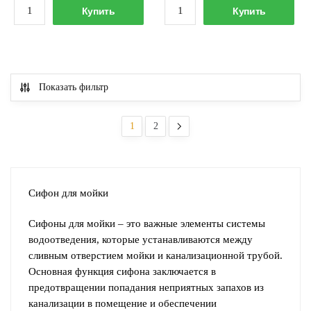
Количество
Количество
427.00 р..
Купить
Купить
товара
товара
Сифон
Сифон
бутылочный
бутылочный
ORIO
двойной
Показать фильтр
3-
ORIO
1/2"х40
1-
А-4007
1/2"х40
1
2
двухуровневый
А-4009
Сифон для мойки
Сифоны для мойки – это важные элементы системы
водоотведения, которые устанавливаются между
сливным отверстием мойки и канализационной трубой.
Основная функция сифона заключается в
предотвращении попадания неприятных запахов из
канализации в помещение и обеспечении