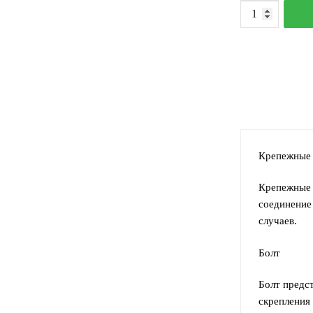
К
т
Д
г
8
Крепежные 
Крепежные 
соединение
случаев.
Болт
Болт предст
скрепления