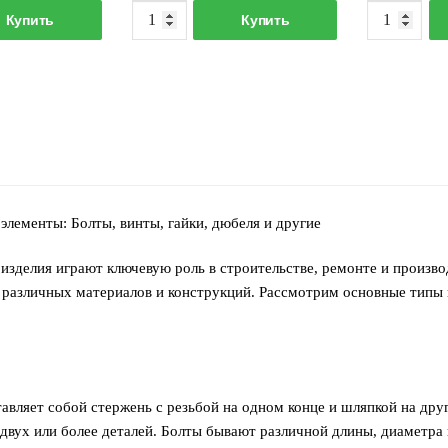
оличество
Количество
Купить
Купить
овара
товара
юбель-
Дюбель-
воздь
гвоздь
х80мм
8х60мм
элементы: Болты, винты, гайки, дюбеля и другие
изделия играют ключевую роль в строительстве, ремонте и произв
 различных материалов и конструкций. Рассмотрим основные типы 
авляет собой стержень с резьбой на одном конце и шляпкой на друг
 двух или более деталей. Болты бывают различной длины, диаметра