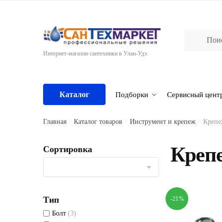
Skip
Skip
to
to
navigation
content
Интернет-магазин сантехники в Улан-Удэ.
Каталог
Подборки
Сервисный цент
Главная
/
Каталог товаров
/
Инструмент и крепеж
/
Креп
Креп
Сортировка
Тип
-21%
Болт
(3)