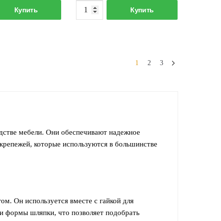
Количество
Количество
Купить
Купить
товара
товара
Дюбель-
Дюбель-
гвоздь
гвоздь
8х100мм
6х80мм
1
2
3
одстве мебели. Они обеспечивают надежное
крепежей, которые используются в большинстве
ом. Он используется вместе с гайкой для
 и формы шляпки, что позволяет подобрать