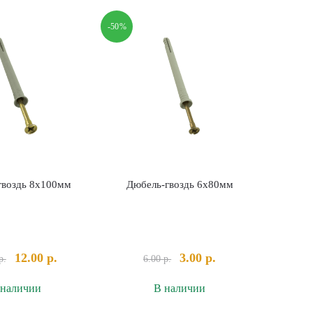
плоская
ремонтный
М14
стальной
-50%
d100
гвоздь 8х100мм
Дюбель-гвоздь 6х80мм
Первоначальная
Текущая
Первоначальная
Текущая
12.00
р.
3.00
р.
р.
6.00
р.
цена
цена:
цена
цена:
 наличии
В наличии
составляла
12.00 р..
составляла
3.00 р..
13.00 р..
6.00 р..