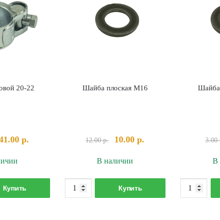
овой 20-22
Шайба плоская М16
Шайба
Первоначальная
Текущая
Первоначальная
Текущая
41.00
р.
10.00
р.
12.00
р.
3.00
цена
цена:
цена
цена:
личии
В наличии
В
составляла
41.00 р..
составляла
10.00 р..
52.00 р..
12.00 р..
оличество
Количество
Купить
Купить
овара
товара
омут
Шайба