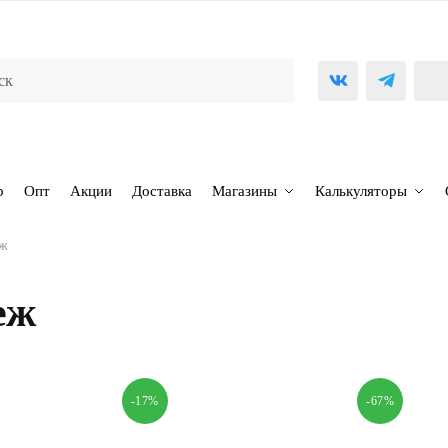
р
Опт
Акции
Доставка
Магазины
Калькуляторы
еж
еж
-17%
-67%