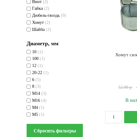
Винт
(2)
Гайка
(2)
Дюбель-гвоздь
(9)
Хомут
(2)
Шайба
(2)
Диаметр, мм
10
(1)
Хомут сил
100
(1)
12
(1)
20-22
(1)
6
(5)
8
(3)
52.00
р.
М14
(3)
В на
М16
(4)
М4
(1)
К
М5
(1)
т
Х
Сбросить фильтры