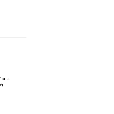
нитаз-
т)