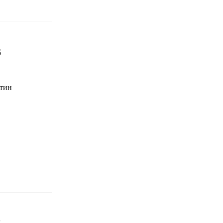
6
тин