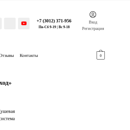
+7 (3012) 371-956
Вход
Пн-Сб 9-19 | Вс 9-18
Регистрация
Отзывы
Контакты
0.00
р.
0
ход»
Душевая
система