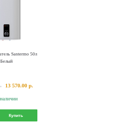
атель Santermo 50л
Белый
Первоначальная
Текущая
13 570.00
р.
.
цена
цена:
 наличии
составляла
13
13
570.00 р..
Количество
990.00 р..
Купить
товара
Водонагреватель