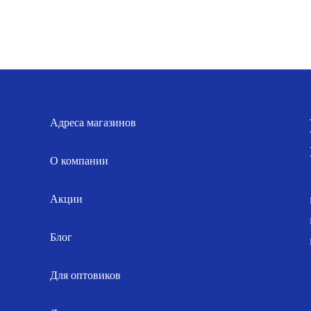
ugard
Hugard
ug
Hug
FS
HRS
Q
50л
0л
Белый
елый
Адреса магазинов
О компании
Акции
Блог
Для оптовиков