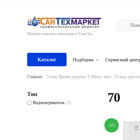
Skip
Skip
to
to
navigation
content
Интернет-магазин сантехники в Улан-Удэ.
Каталог
Подборки
Сервисный цент
Главная
/
Товар Время нагрева ТЭНом, мин. (Товар для п
70
Тип
Водонагреватель
(3)
-3%