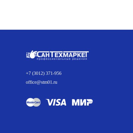
H
H
H
A
5
Б
+7 (3012) 371-956
office@stm01.ru