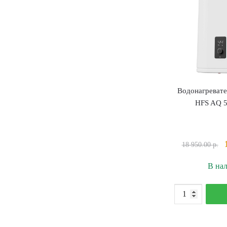
Водонагревате
HFS AQ 5
18 950.00
р.
В на
К
т
В