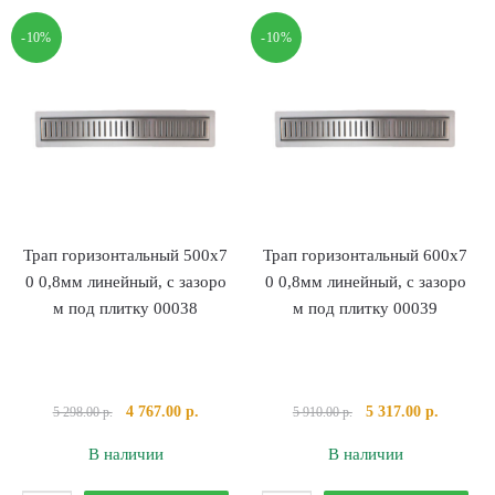
-10%
-10%
Трап горизонтальный 500х7
Трап горизонтальный 600х7
0 0,8мм линейный, с зазоро
0 0,8мм линейный, с зазоро
м под плитку 00038
м под плитку 00039
Первоначальная
Текущая
Первоначальная
Текущая
4 767.00
р.
5 317.00
р.
5 298.00
р.
5 910.00
р.
цена
цена:
цена
цена:
В наличии
В наличии
составляла
4
составляла
5
5
767.00 р..
5
317.00 р