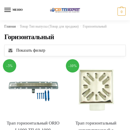
Skip
Skip
to
to
МЕНЮ
0
navigation
content
Главная
/
Товар Тип выпуска (Товар для продажи)
/
Горизонтальный
Горизонтальный
Показать фильтр
-5%
-10%
Трап горизонтальный ORIO
Трап горизонтальный
L1000 ТП-60-1000
нерегулируемый с