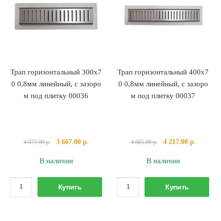
50мм,
800
с
нержавеющей
решеткой
150х150
Трап горизонтальный 300х7
Трап горизонтальный 400х7
0 0,8мм линейный, с зазоро
0 0,8мм линейный, с зазоро
м под плитку 00036
м под плитку 00037
Первоначальная
Текущая
Первоначальная
Текущая
3 667.00
р.
4 217.00
р.
4 075.00
р.
4 685.00
р.
цена
цена:
цена
цена:
В наличии
В наличии
составляла
3
составляла
4
4
667.00 р..
4
217.00 р
Количество
Количество
075.00 р..
685.00 р..
Купить
Купить
товара
товара
Трап горизонтальный 300х70 0,8мм линейный, с за
Трап горизонтальн