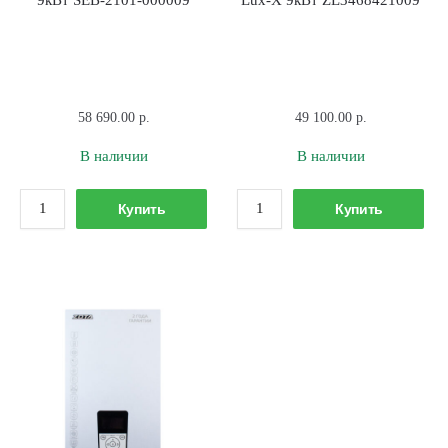
58 690.00
р.
49 100.00
р.
В наличии
В наличии
Количество
Количество
Купить
Купить
товара
товара
Миникотельная
Котел
STOUT
электрический
9кВт
ZOTA
SEB-
Lux-
2101-
Х
000009
9кВт
ZL3468421009