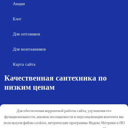
Акции
Блог
Для оптовиков
Для монтажников
Карта сайта
Качественная сантехника по
низким ценам
Возврат товара
Политика конфиденциальности
Для обеспечения корректной работы сайта, улучшения его
Согласие на обработку персональных
Гарантия и обслуживание
функциональности, анализа посещаемости и персонализации контента мы
данных
используем файлы cookies, метрические программы Яндекс.Метрики и ПО
Публичная оферта