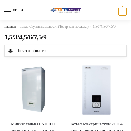
Skip
Skip
to
to
МЕНЮ
0
navigation
content
Главная
/
Товар Ступени мощности (Товар для продажи)
/
1,5/3/4,5/6/7,5/9
1,5/3/4,5/6/7,5/9
Показать фильтр
Миникотельная STOUT
Котел электрический ZOTA
9кВт SEB-2101-000009
Lux-Х 9кВт ZL3468421009