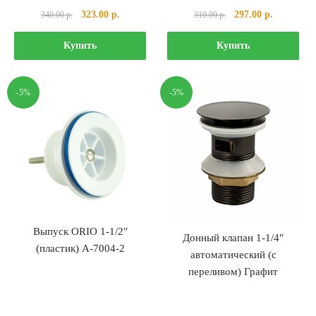
Первоначальная
Текущая
Первоначальная
Текущая
323.00
р.
297.00
р.
340.00
р.
310.00
р.
цена
цена:
цена
цена:
составляла
323.00 р..
составляла
297.00 р..
Купить
Купить
340.00 р..
310.00 р..
-5%
-5%
Выпуск ORIO 1-1/2″
Донный клапан 1-1/4″
(пластик) А-7004-2
автоматический (с
переливом) Графит