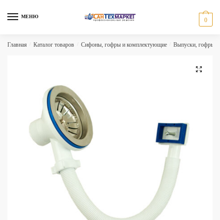
Skip
Skip
to
to
МЕНЮ
0
navigation
content
Главная
/
Каталог товаров
/
Сифоны, гофры и комплектующие
/
Выпуски, гофры и
🔍