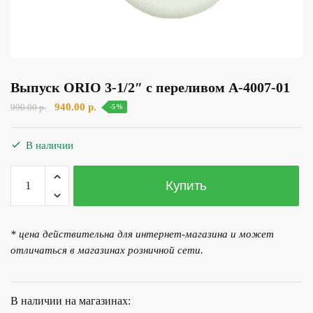
Выпуск ORIO 3-1/2″ с переливом А-4007-01
Первоначальная
Текущая
940.00
р.
990.00
р.
-5%
цена
цена:
составляла
940.00 р..
В наличии
990.00 р..
Количество
Купить
товара
Выпуск
ORIO
* цена действительна для интернет-магазина и может
3-
отличаться в магазинах розничной сети.
1/2"
с
переливом
В наличии на магазинах:
А-4007-