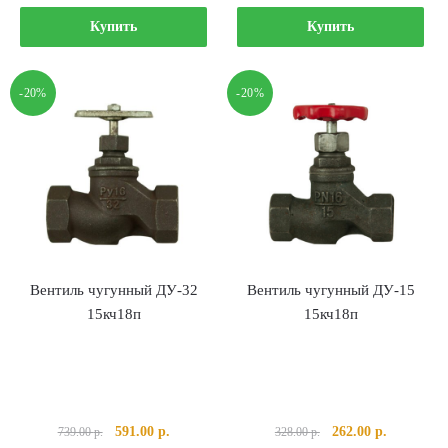
цена
цена:
цена
цена:
составляла
1
составляла
336.00 р..
Купить
Купить
1
049.00 р..
420.00 р..
312.00 р..
-20%
-20%
Вентиль чугунный ДУ-32
Вентиль чугунный ДУ-15
15кч18п
15кч18п
Первоначальная
Текущая
Первоначальная
Текущая
591.00
р.
262.00
р.
739.00
р.
328.00
р.