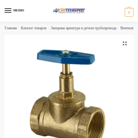
Skip
Skip
to
to
МЕНЮ
0
navigation
content
Главная
/
Каталог товаров
/
Запорная арматура и детали трубопровода
/
Вентиля
/
🔍