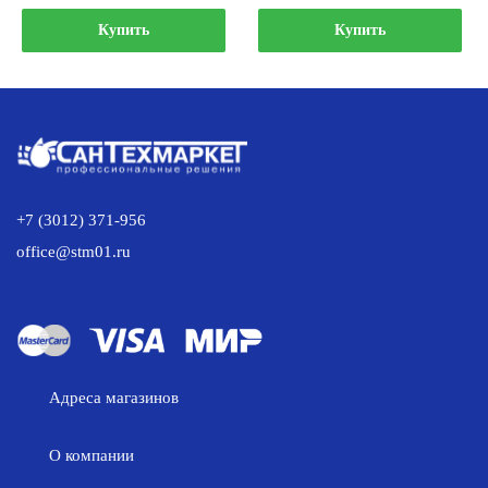
цена
цена:
цена
цена:
составляла
591.00 р..
составляла
262.00 р..
Купить
Купить
739.00 р..
328.00 р..
+7 (3012) 371-956
office@stm01.ru
Адреса магазинов
О компании