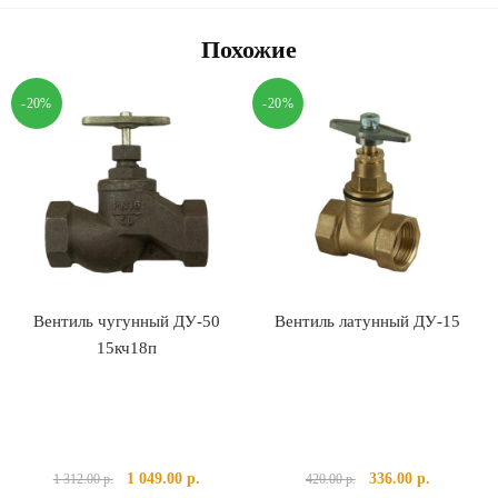
Похожие
-20%
-20%
Вентиль чугунный ДУ-50
Вентиль латунный ДУ-15
15кч18п
Первоначальная
Текущая
Первоначальная
Текущая
1 049.00
р.
336.00
р.
1 312.00
р.
420.00
р.