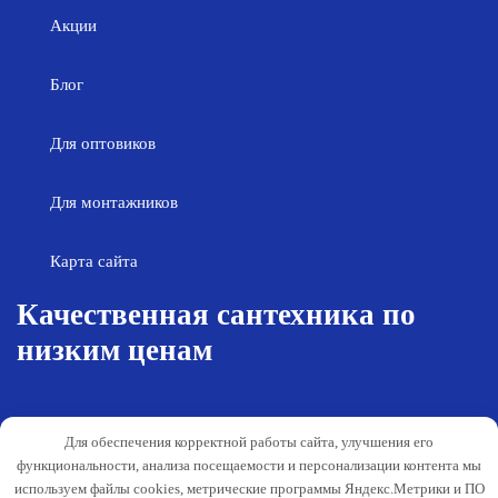
Акции
Блог
Для оптовиков
Для монтажников
Карта сайта
Качественная сантехника по
низким ценам
Возврат товара
Политика конфиденциальности
Для обеспечения корректной работы сайта, улучшения его
Согласие на обработку персональных
Гарантия и обслуживание
функциональности, анализа посещаемости и персонализации контента мы
данных
используем файлы cookies, метрические программы Яндекс.Метрики и ПО
Публичная оферта