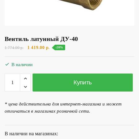
Вентиль латунный ДУ-40
Первоначальная
Текущая
1 419.00
р.
1 774.00
р.
-20%
цена
цена:
составляла
1
В наличии
1
419.00 р..
774.00 р..
Количество
Купить
товара
Вентиль
латунный
* цена действительна для интернет-магазина и может
ДУ-40
отличаться в магазинах розничной сети.
В наличии на магазинах: