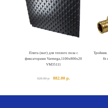
Плита (мат) для теплого пола с
Тройник 
фиксаторами Varmega,1100х800х20
fi
VM35111
Первоначальная
Текущая
882.00
р.
928.00
р.
цена
цена:
составляла
882.00 р..
928.00 р..