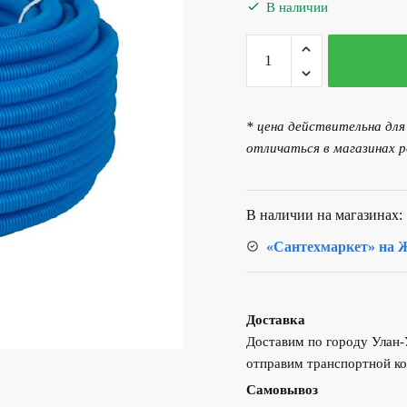
составляла
23.00 р
В наличии
24.00 р..
Количество
товара
Труба
гофрированная
* цена действительна дл
Varmega
отличаться в магазинах р
d23
(для
труб
В наличии на магазинах:
d16)
«Сантехмаркет» на Ж
VM58011,
синяя
(1
метр)
Доставка
Доставим по городу Улан
отправим транспортной ко
Самовывоз