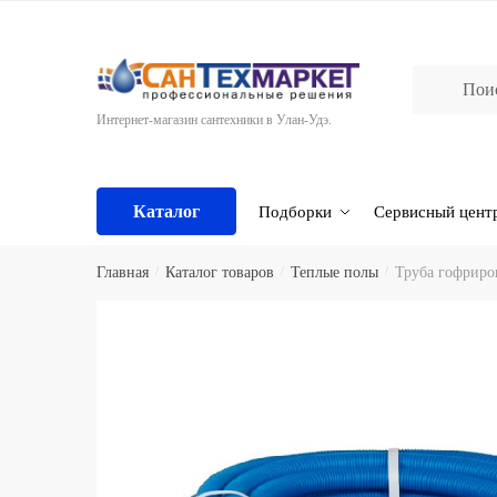
Skip
Skip
to
to
navigation
content
Интернет-магазин сантехники в Улан-Удэ.
Каталог
Подборки
Сервисный цент
Главная
/
Каталог товаров
/
Теплые полы
/
Труба гофриров