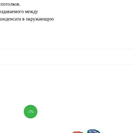
 потолков.
оздаваемого между
 конденсата в окружающую
-5%