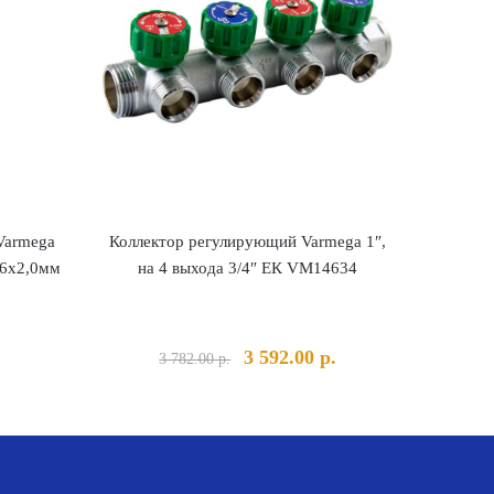
Varmega
Коллектор регулирующий Varmega 1″,
16х2,0мм
на 4 выхода 3/4″ ЕК VM14634
льная
Текущая
Первоначальная
Текущая
3 592.00
р.
3 782.00
р.
ена:
цена
цена:
а
94.00 р..
составляла
3
3
592.00 р..
782.00 р..