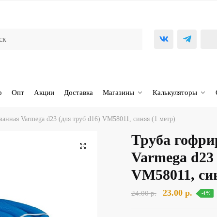
р
Опт
Акции
Доставка
Магазины
Калькуляторы
анная Varmega d23 (для труб d16) VM58011, синяя (1 метр)
Труба гофри
🔍
Varmega d23 
VM58011, син
Первоначальн
Текущ
23.00
р.
24.00
р.
-4%
цена
цена: