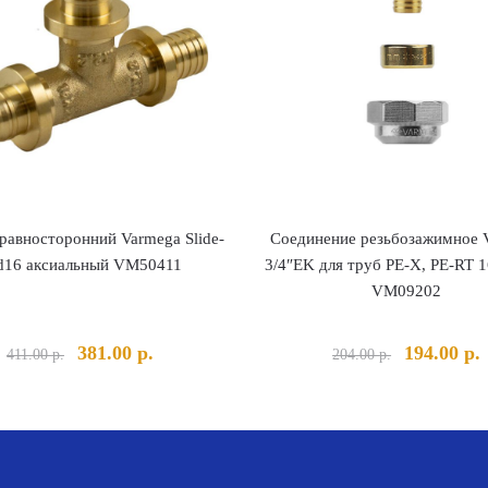
равносторонний Varmega Slide-
Соединение резьбозажимное 
t d16 аксиальный VM50411
3/4″EK для труб PE-X, PE-RT 
VM09202
Первоначальная
Текущая
Первонача
381.00
р.
194.00
р.
411.00
р.
204.00
р.
цена
цена:
цена
ц
составляла
381.00 р..
составлял
1
411.00 р..
204.00 р..