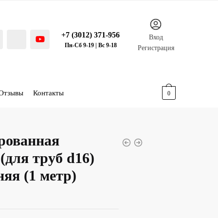
+7 (3012) 371-956
Вход
Пн-Сб 9-19 | Вс 9-18
Регистрация
Отзывы
Контакты
0.00
р.
0
рованная
(для труб d16)
яя (1 метр)
ая
ая