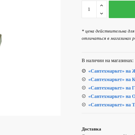
Количество
товара
Штуцер
под
* цена действительна дл
шланг
отличаться в магазинах р
НР
1/2"х20мм
В наличии на магазинах:
«Сантехмаркет» на Ж
«Сантехмаркет» на К
«Сантехмаркет» на Г
«Сантехмаркет» на О
«Сантехмаркет» на Т
Доставка