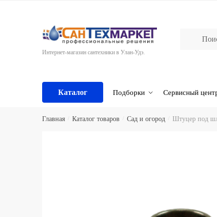
Skip
Skip
to
to
navigation
content
Интернет-магазин сантехники в Улан-Удэ.
Каталог
Подборки
Сервисный цент
Главная
/
Каталог товаров
/
Сад и огород
/
Штуцер под ш