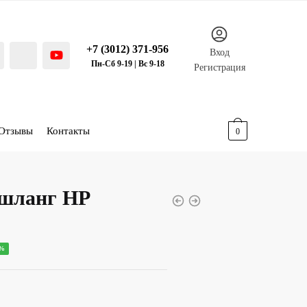
+7 (3012) 371-956
Вход
Пн-Сб 9-19 | Вс 9-18
Регистрация
Отзывы
Контакты
0.00
р.
0
 шланг НР
ная
ущая
0%
:
0 р..