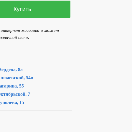
Купить
я интернет-магазина и может
озничной сети.
ердева, 8а
лючевской, 54в
агарина, 55
ктябрьской, 7
уполева, 15