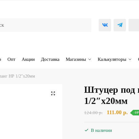
р
Опт
Акции
Доставка
Магазины
Калькуляторы
ланг НР 1/2″х20мм
Штуцер под
🔍
1/2″х20мм
Первоначаль
Тек
111.00
р.
124.00
р.
-1
цена
цена
составляла
111.0
В наличии
124.00 р..