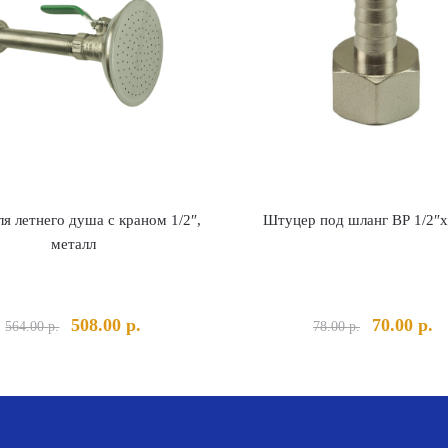
ля летнего душа с краном 1/2″,
Штуцер под шланг ВР 1/2″
металл
Первоначальная
Текущая
Первонач
Т
508.00
р.
70.00
р.
564.00
р.
78.00
р.
цена
цена:
цена
це
составляла
508.00 р..
составлял
70
564.00 р..
78.00 р..