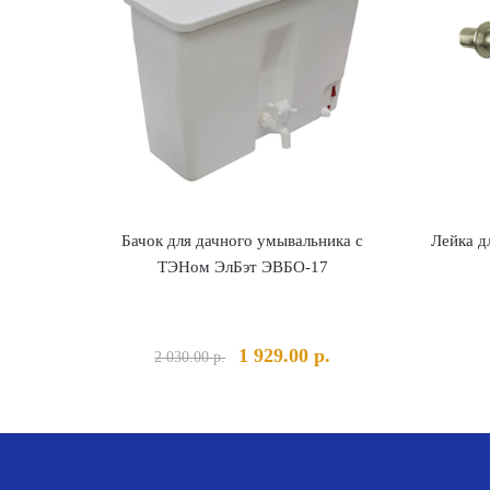
Бачок для дачного умывальника с
Лейка д
ТЭНом ЭлБэт ЭВБО-17
Первоначальная
Текущая
1 929.00
р.
2 030.00
р.
цена
цена:
составляла
1
2
929.00 р..
030.00 р..