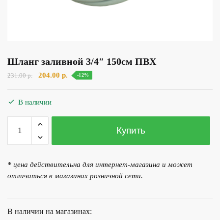
Шланг заливной 3/4″ 150см ПВХ
Первоначальная
Текущая
204.00
р.
231.00
р.
-12%
цена
цена:
составляла
204.00 р..
В наличии
231.00 р..
Количество
Купить
товара
Шланг
заливной
* цена действительна для интернет-магазина и может
3/4"
отличаться в магазинах розничной сети.
150см
ПВХ
В наличии на магазинах: