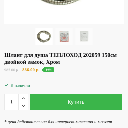
Шланг для душа ТЕПЛОХОД 202059 150см
двойной замок, Хром
Первоначальная
Текущая
886.00
р.
985.00
р.
-10%
цена
цена:
составляла
886.00 р..
В наличии
985.00 р..
Количество
Купить
товара
Шланг
для
* цена действительна для интернет-магазина и может
душа