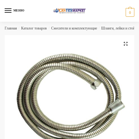
Skip
Skip
to
to
МЕНЮ
0
navigation
content
Главная
/
Каталог товаров
/
Смесители и комплектующие
/
Шланги, лейки и стойки
🔍