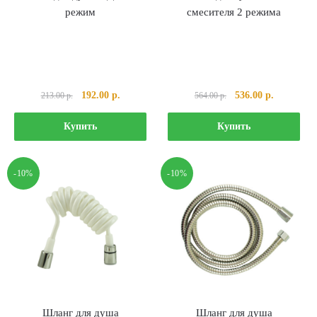
режим
смесителя 2 режима
Первоначальная
Текущая
Первоначальная
Текущая
192.00
р.
536.00
р.
213.00
р.
564.00
р.
цена
цена:
цена
цена:
составляла
192.00 р..
составляла
536.00 р..
Купить
Купить
213.00 р..
564.00 р..
-10%
-10%
Шланг для душа
Шланг для душа