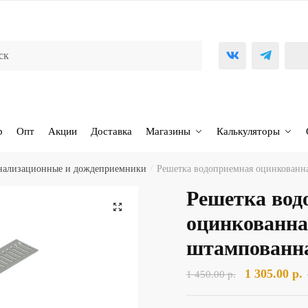
р
Опт
Акции
Доставка
Магазины
Калькуляторы
анализационные и дождеприемники
/
Решетка водоприемная оцинкованна
Решетка вод
🔍
оцинкованна
штампованн
Первоначал
1 305.00
р.
1 450.00
р.
цена
ц