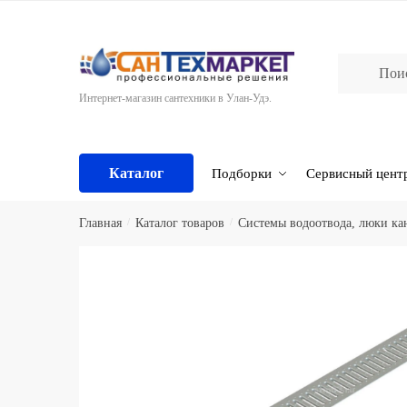
Skip
Skip
to
to
navigation
content
Интернет-магазин сантехники в Улан-Удэ.
Каталог
Подборки
Сервисный цент
Главная
/
Каталог товаров
/
Системы водоотвода, люки к