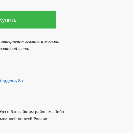
05.00 р..
Купить
я интернет-магазина и может
озничной сети.
ердева, 8а
-Удэ и ближайшим районам. Либо
мпанией по всей России.