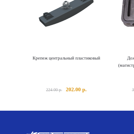
Крепеж центральный пластиковый
До
(магис
Первоначальная
Текущая
202.00
р.
224.00
р.
3
цена
цена:
составляла
202.00 р..
224.00 р..