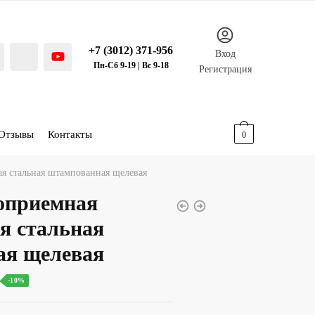
+7 (3012) 371-956
Вход
Пн-Сб 9-19 | Вс 9-18
Регистрация
Отзывы
Контакты
0.00
р.
0
я стальная штампованная щелевая
оприемная
я стальная
ая щелевая
ьная
Текущая
-10%
ена: