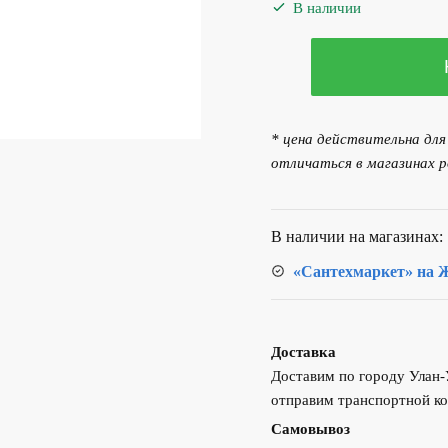
составляла
1
В наличии
1
3
Количество
450.00 р..
товара
Решетка
водоприемная
* цена действительна дл
оцинкованная
отличаться в магазинах р
стальная
штампованная
щелевая
В наличии на магазинах:
«Сантехмаркет» на Ж
Доставка
Доставим по городу Улан
отправим транспортной ко
Самовывоз