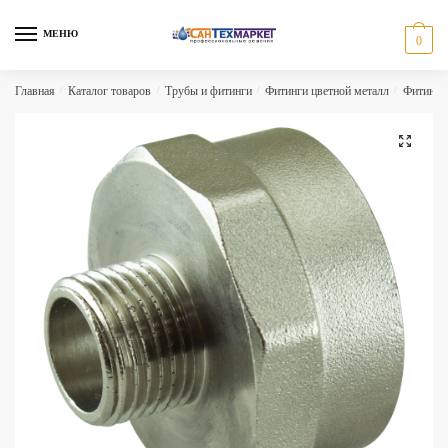
Skip
Skip
to
to
МЕНЮ
0
navigation
content
Главная
/
Каталог товаров
/
Трубы и фитинги
/
Фитинги цветной металл
/
Фитинги
🔍