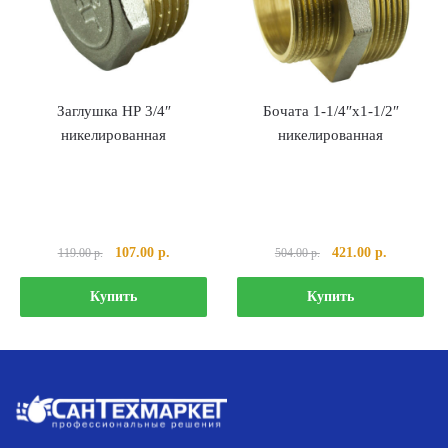
Заглушка НР 3/4″
Бочата 1-1/4″х1-1/2″
никелированная
никелированная
Первоначальная
Текущая
Первоначальная
Текущая
107.00
р.
421.00
р.
119.00
р.
504.00
р.
цена
цена:
цена
цена:
составляла
107.00 р..
составляла
421.00 р..
Купить
Купить
119.00 р..
504.00 р..