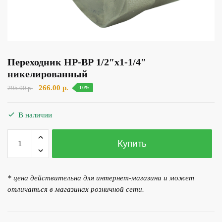
Переходник НР-ВР 1/2″х1-1/4″
никелированный
Первоначальная
Текущая
266.00
р.
295.00
р.
-10%
цена
цена:
составляла
266.00 р..
В наличии
295.00 р..
Количество
Купить
товара
Переходник
НР-
* цена действительна для интернет-магазина и может
ВР
отличаться в магазинах розничной сети.
1/2"х1-
1/4"
никелированный