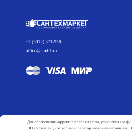
891.00 р..
+7 (3012) 371-956
office@stm01.ru
Для обеспечения корректной работы сайта, улучшения его фу
ПО третьих лиц, с которыми оператор заключил соглашения. 