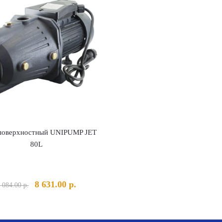
поверхностный UNIPUMP JET
80L
Первоначальная
Текущая
8 631.00
р.
 084.00
р.
цена
цена:
составляла
8
9
631.00 р..