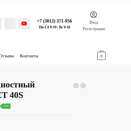
+7 (3012) 371-956
Вход
Пн-Сб 9-19 | Вс 9-18
Регистрация
Отзывы
Контакты
0.00
р.
0
хностный
T 40S
ьная
Текущая
-5%
ена:
75.00 р..