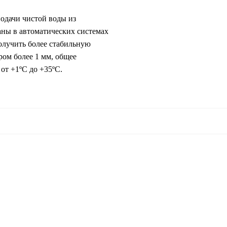
одачи чистой воды из
аны в автоматических системах
олучить более стабильную
ром более 1 мм, общее
от +1ºС до +35ºС.