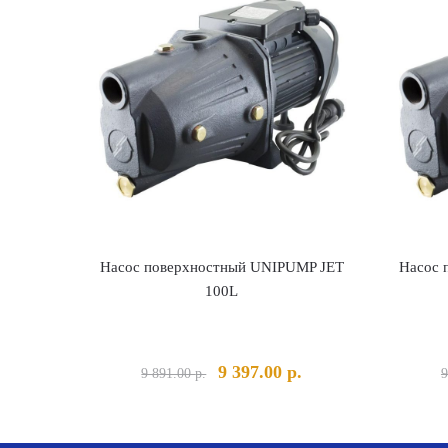
Насос поверхностный UNIPUMP JET
Насос 
100L
Первоначальная
Текущая
9 397.00
р.
9 891.00
р.
9
цена
цена:
составляла
9
9
397.00 р..