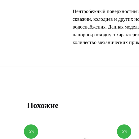
Центробежный поверхностный 
скважин, колодцев и других и
водоснабжения. Данная модель
напорно-расходную характерис
количество механических прим
Похожие
-5%
-5%