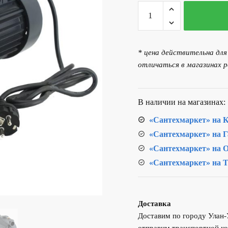
Количество
552.00 р..
товара
Насос
поверхностный
* цена действительна дл
UNIPUMP
отличаться в магазинах р
JET
40S
В наличии на магазинах:
«Сантехмаркет» на К
«Сантехмаркет» на Г
«Сантехмаркет» на О
«Сантехмаркет» на Т
Доставка
Доставим по городу Улан