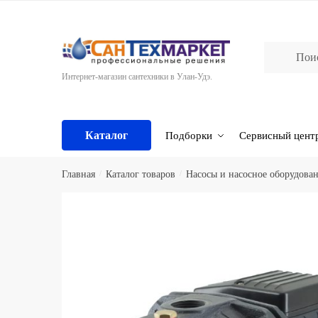
Skip
Skip
to
to
navigation
content
Интернет-магазин сантехники в Улан-Удэ.
Каталог
Подборки
Сервисный цент
Главная
/
Каталог товаров
/
Насосы и насосное оборудова