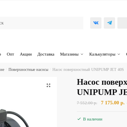
р
Опт
Акции
Доставка
Магазины
Калькуляторы
ние
/
Поверхностные насосы
/
Насос поверхностный UNIPUMP JET 40S
Насос повер
🔍
UNIPUMP JE
Первоначал
7 175.00
р.
7 552.00
р.
цена
ц
составляла
7
В наличии
7
1