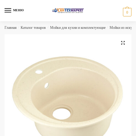
Skip
Skip
to
to
МЕНЮ
0
navigation
content
Главная
/
Каталог товаров
/
Мойки для кухни и комплектующие
/
Мойки из искусс
🔍