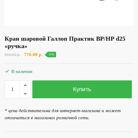
Кран шаровой Галлоп Практик ВР/НР d25
«ручка»
Первоначальная
Текущая
776.00
р.
816.00
р.
-5%
цена
цена:
составляла
776.00 р..
В наличии
816.00 р..
Количество
Купить
товара
Кран
шаровой
* цена действительна для интернет-магазина и может
Галлоп
отличаться в магазинах розничной сети.
Практик
ВР/
НР