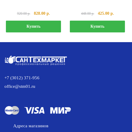
Первоначальная
Текущая
Первоначальная
Текущая
828.00
р.
425.00
р.
920.00
р.
448.00
р.
цена
цена:
цена
цена:
составляла
828.00 р..
составляла
425.00 р..
Купить
Купить
920.00 р..
448.00 р..
+7 (3012) 371-956
office@stm01.ru
Адреса магазинов